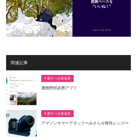
股旅ベースを
"いいね！"
MATATABI BASE
関連記事
◉ 愛すべき旅道具
遭難野郎必携アプリ
◉ 愛すべき旅道具
アマゾンサマーアタック〜みさらせ根性レンズ〜