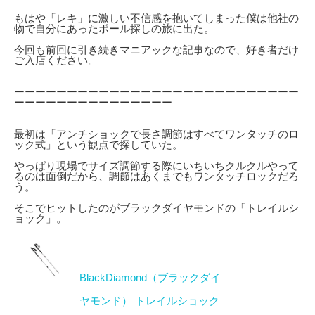
もはや「レキ」に激しい不信感を抱いてしまった僕は他社の
物で自分にあったポール探しの旅に出た。
今回も前回に引き続きマニアックな記事なので、好き者だけ
ご入店ください。
ーーーーーーーーーーーーーーーーーーーーーーーーーーー
ーーーーーーーーーーーーーーー
最初は「アンチショックで長さ調節はすべてワンタッチのロ
ック式」という観点で探していた。
やっぱり現場でサイズ調節する際にいちいちクルクルやって
るのは面倒だから、調節はあくまでもワンタッチロックだろ
う。
そこでヒットしたのがブラックダイヤモンドの「トレイルシ
ョック」。
BlackDiamond（ブラックダイ
ヤモンド） トレイルショック