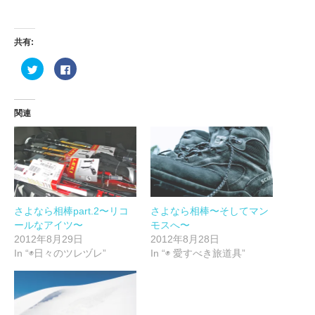
共有:
ク
Facebook
リ
で
ッ
共
ク
有
し
す
て
る
関連
Twitter
に
で
は
共
ク
有
リ
(新
ッ
し
ク
い
し
ウ
て
ィ
く
ン
だ
ド
さ
ウ
い
さよなら相棒part.2〜リコ
さよなら相棒〜そしてマン
で
(新
ールなアイツ〜
モスへ〜
開
し
き
い
2012年8月29日
2012年8月28日
ま
ウ
す)
ィ
In “◉日々のツレヅレ”
In “◉ 愛すべき旅道具”
ン
ド
ウ
で
開
き
ま