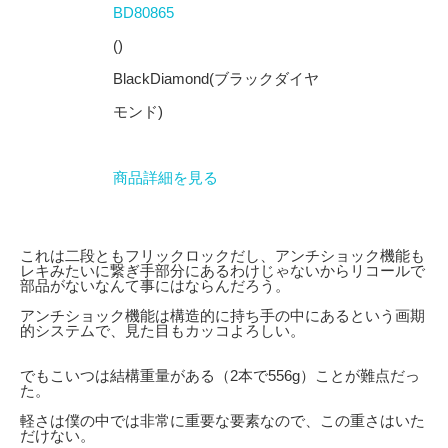
BD80865
()
BlackDiamond(ブラックダイヤ
モンド)
商品詳細を見る
これは二段ともフリックロックだし、アンチショック機能も
レキみたいに繋ぎ手部分にあるわけじゃないからリコールで
部品がないなんて事にはならんだろう。
アンチショック機能は構造的に持ち手の中にあるという画期
的システムで、見た目もカッコよろしい。
でもこいつは結構重量がある（2本で556g）ことが難点だっ
た。
軽さは僕の中では非常に重要な要素なので、この重さはいた
だけない。