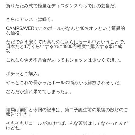
折りたたみ式で軽量なディスタンスならではの芸当だ。
さらにアシストは続く。
CAMPSAVERでこのポールがなんと40％オフという驚異的
な価格。
ただでさえ安くて円高なのにさらにセール中ということで、
日本だと1万くらいするのに4800円程度で購入する事に成
功。
これなら例え不具合があってもショックは少なくて済む。
ポチッとご購入。
やっとこれで長かったポールの悩みから解放されそうだ。
なんだか疲れ果ててしまったよ。
結局は前回と今回の記事は、第二子誕生前の最後の散財のご
報告でした。
そもそもリコールが無ければこんな苦労はしてなかったんだ
けどね。