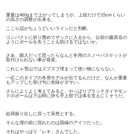
重量は460gまで上がってしまうが、上段だけで15cmくらい
の高さの調整が出来る。
ここら辺がちょうどいいラインだと判断。
コンパクトに折り畳めてザックに入るから、以前の藤原岳の
ようにポールを失うことも防げるではないか。
さあ、購入だって思ったらなんと冬用のスノーバスケットが
取付けられない事が発覚。
これじゃ雪山ではズブズブ埋まって使い物にならない。
一応このタイプの冬用モデルが出てるんだけど、なんか重量
もアップした挙げ句に色味がダサい。
さらによくよく考えてみると、やっぱりブラックダイヤモン
ドのポールは下山時に持ち手上部では体を支えにくそうだ。
結局振り出しに戻って呆然とする。
そんな僕の前に現れたのは因縁のアイツだった。
それはやっぱり「レキ」さんでした。