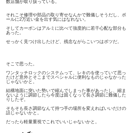
数店舗が取り扱っている。
それこそ修理や部品の取り寄せなんかで難儀しそうだし、ポ
ールに2万近い金を出す気にはなれない。
そしてカーボンはアルミに比べて強度的に若干心配な部分も
あった。
せっかく見つけ出したけど、残念ながらこいつはボツだ。
そこで思った。
ワンタッチロックのシステムって、レキのを使っていて思っ
たけど意外とそこまでスペシャルに便利なものじゃなかった
じゃないかと。
結構地面に突いた勢いで縮んでしまった事があったし、縮ま
ないように調節したら今度は固くなって長さ調節に難儀した
りしたぞ。
そもそも長さ調節なんて持つ手の場所を変えればいいだけの
話じゃないかと。
だったら軽量重視でこれでいいじゃないかと。