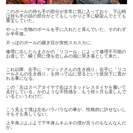
このポールの持ち手の部分が非常に気に入っており、下山時
は持ち手の頭の部分がとてもしっかりと手に馴染んでとても
重宝していた。
やっと一生物のポールを手に入れたと喜んでいた、そのわず
か半年後。
片っぽのポールの継ぎ目が突然スカスカに。
修理に出したらまさかの「リコール」によって修理不可能の
お達しで、瞬く間に僕を悲しみの淵に突き落として来た。
これ以降、左手に「マジックさんの生き残り」右手に「リコ
ールさんの生き残り」を持って山に登るという状況下に置か
れる事になる。
この「左はスペアタイヤで右はスタッドレスタイヤを履いて
走行している」かのような不快感を、もう何ヶ月も楽しんで
いるというわけだ。
こう見えて僕は左右バラバラなの事が、性格的に許せないし
そもそも美しくない。
上半身ぷよぷよで下半身ムキムキの僕が言うのもなんなんだ
が。