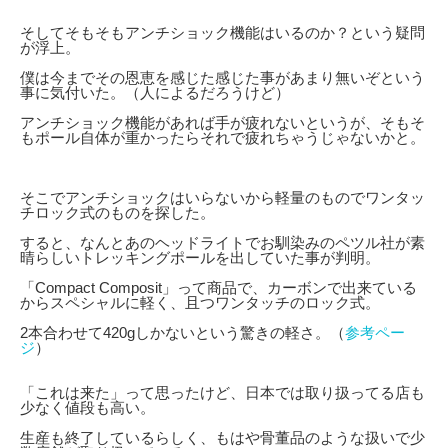
そしてそもそもアンチショック機能はいるのか？という疑問
が浮上。
僕は今までその恩恵を感じた感じた事があまり無いぞという
事に気付いた。（人によるだろうけど）
アンチショック機能があれば手が疲れないというが、そもそ
もポール自体が重かったらそれで疲れちゃうじゃないかと。
そこでアンチショックはいらないから軽量のものでワンタッ
チロック式のものを探した。
すると、なんとあのヘッドライトでお馴染みのペツル社が素
晴らしいトレッキングポールを出していた事が判明。
「Compact Composit」って商品で、カーボンで出来ている
からスペシャルに軽く、且つワンタッチのロック式。
2本合わせて420gしかないという驚きの軽さ。（
参考ペー
ジ
）
「これは来た」って思ったけど、日本では取り扱ってる店も
少なく値段も高い。
生産も終了しているらしく、もはや骨董品のような扱いで少