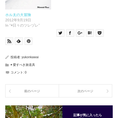
す)
ホル太の大冒険
2012年9月19日
In “◉日々のツレヅレ”
投稿者:
yukonkawai
◉ 愛すべき旅道具
コメント:
0
前のページ
次のページ
記事が気に入ったら