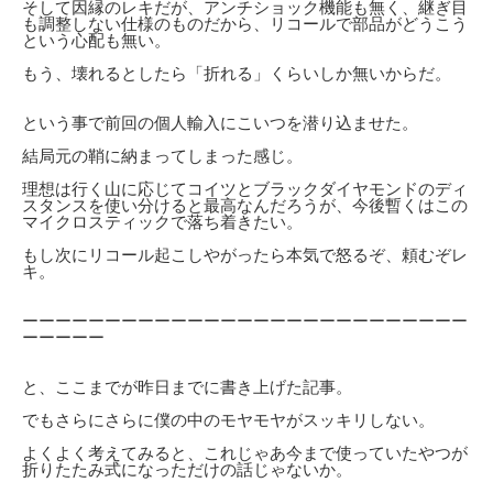
そして因縁のレキだが、アンチショック機能も無く、継ぎ目
も調整しない仕様のものだから、リコールで部品がどうこう
という心配も無い。
もう、壊れるとしたら「折れる」くらいしか無いからだ。
という事で前回の個人輸入にこいつを潜り込ませた。
結局元の鞘に納まってしまった感じ。
理想は行く山に応じてコイツとブラックダイヤモンドのディ
スタンスを使い分けると最高なんだろうが、今後暫くはこの
マイクロスティックで落ち着きたい。
もし次にリコール起こしやがったら本気で怒るぞ、頼むぞレ
キ。
ーーーーーーーーーーーーーーーーーーーーーーーーーーー
ーーーーー
と、ここまでが昨日までに書き上げた記事。
でもさらにさらに僕の中のモヤモヤがスッキリしない。
よくよく考えてみると、これじゃあ今まで使っていたやつが
折りたたみ式になっただけの話じゃないか。