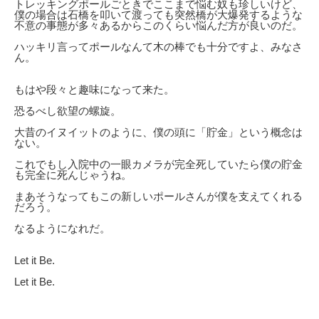
トレッキングポールごときでここまで悩む奴も珍しいけど、
僕の場合は石橋を叩いて渡っても突然橋が大爆発するような
不意の事態が多々あるからこのくらい悩んだ方が良いのだ。
ハッキリ言ってポールなんて木の棒でも十分ですよ、みなさ
ん。
もはや段々と趣味になって来た。
恐るべし欲望の螺旋。
大昔のイヌイットのように、僕の頭に「貯金」という概念は
ない。
これでもし入院中の一眼カメラが完全死していたら僕の貯金
も完全に死んじゃうね。
まあそうなってもこの新しいポールさんが僕を支えてくれる
だろう。
なるようになれだ。
Let it Be.
Let it Be.