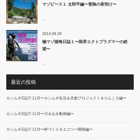
マゾピース１ 太郎平編〜冒険の夜明け〜
…
2014.08.29
極マゾ後悔日誌１〜限界エクトプラズマーの絶
望〜
…
最近の投稿
カンムギ日記7-11月〜カンムギ生活＆共創プロジェクト＆りんころ編〜
カンムギ日記7-11月〜川＆山＆動画編〜
カンムギ日記7-11月〜村づくり＆エコツー開発編〜