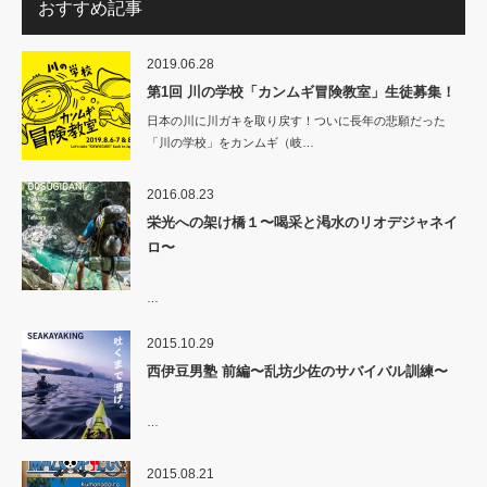
おすすめ記事
2019.06.28
第1回 川の学校「カンムギ冒険教室」生徒募集！
日本の川に川ガキを取り戻す！ついに長年の悲願だった
「川の学校」をカンムギ（岐…
2016.08.23
栄光への架け橋１〜喝采と渇水のリオデジャネイ
ロ〜
…
2015.10.29
西伊豆男塾 前編〜乱坊少佐のサバイバル訓練〜
…
2015.08.21