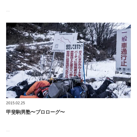
…
2015.02.25
甲斐駒男塾〜プロローグ〜
…