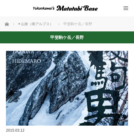
ホーム
◉ 山旅（南アルプス）
甲斐駒ケ岳／長野
甲斐駒ケ岳／長野
2015.03.12