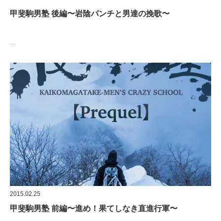
甲斐駒男塾 後編〜岩陰パンチと男達の挽歌〜
…
2015.02.25
甲斐駒男塾 前編〜進め！果てしなき直進行軍〜