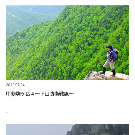
2012.07.24
甲斐駒ケ岳４〜下山防衛戦線〜
…