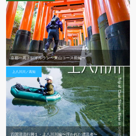
京都一周トレイルラン〜東山コース前編〜
上八川川／高知
四国清流行脚１・上八川川編〜浮かれた漂流者〜