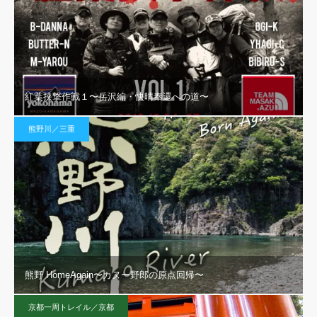
紅葉挟撃作戦１〜岳沢編・快晴奉還への道〜
熊野川／三重
熊野 HomeAgain〜カヌー野郎の原点回帰〜
京都一周トレイル／京都