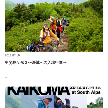
2012.07.19
甲斐駒ケ岳２〜決戦への入場行進〜
…