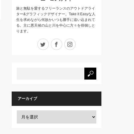
旅と無駄を愛するフリーランスのアウトドアライ
ター&グラフィックデザイナー。Take it Easyな人
生を求めながら何故かいつも勝手に追い込まれて
る。主に悪天候の山と川を中心に方々を徘徊しと
ります。
Twitter
Facebook
Instagram
アーカイブ