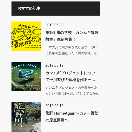
おすすめ記事
2019.06.28
第1回 川の学校「カンムギ冒険
教室」生徒募集！
日本の川に川ガキを取り戻す！つい
に長年の悲願だった「川の学校」を
カンムギ（岐…
2019.03.19
カンムギプロジェクトについ
て〜川遊びの聖地を作る〜…
カンムギプロジェクトの発表からあ
っという間に9ヶ月。忙しくてなかな
か進捗…
2016.05.16
熊野 HomeAgain〜カヌー野郎
の原点回帰〜