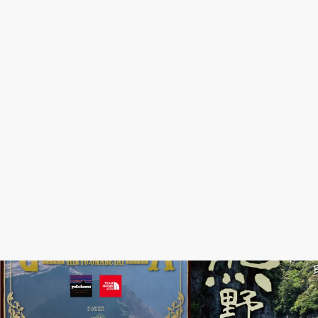
五色ヶ原〜黒部ダム／富山
熊野川／三重