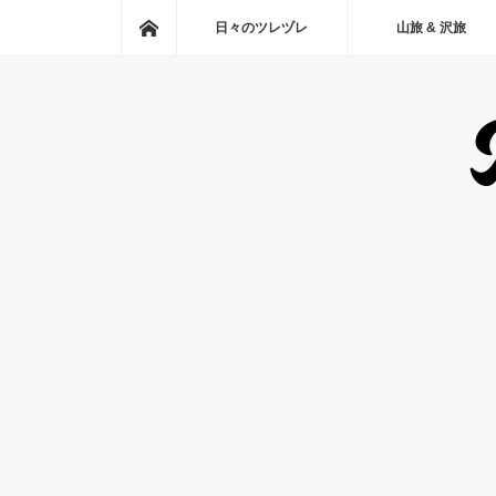
ホーム
日々のツレヅレ
山旅 & 沢旅