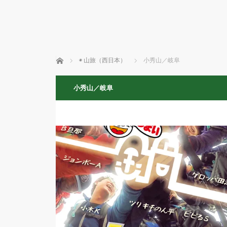
ホーム
◉ 山旅（西日本）
小秀山／岐阜
小秀山／岐阜