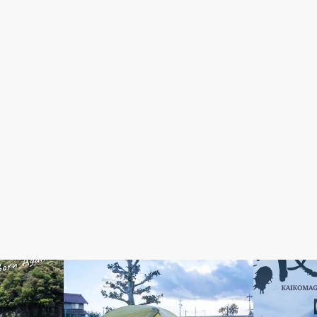
◉日々のツレヅレ
甲斐駒ケ岳／