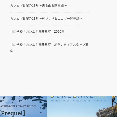
カンムギ日記7-11月〜川＆山＆動画編〜
カンムギ日記7-11月〜村づくり＆エコツー開発編〜
川の学校「カンムギ冒険教室」2020夏！
川の学校「カンムギ冒険教室」ボランティアスタッフ募
集！
長野
御池岳／滋賀