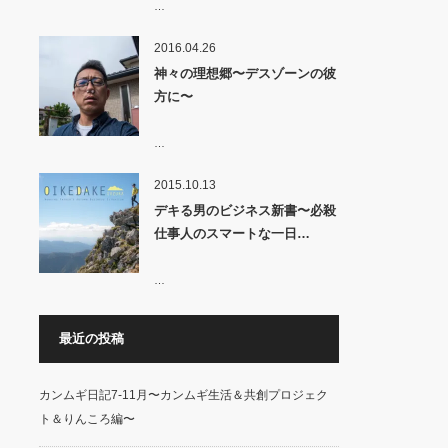
…
2016.04.26
神々の理想郷〜デスゾーンの彼
方に〜
…
2015.10.13
デキる男のビジネス新書〜必殺
仕事人のスマートな一日…
…
最近の投稿
カンムギ日記7-11月〜カンムギ生活＆共創プロジェク
ト＆りんころ編〜