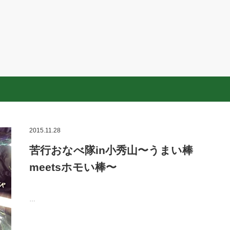
2015.11.28
苦行おなべ隊in小秀山〜うまい棒
meetsホモい棒〜
…