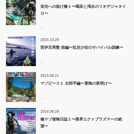
栄光への架け橋１〜喝采と渇水のリオデジャネイ
ロ〜
…
2015.10.29
西伊豆男塾 前編〜乱坊少佐のサバイバル訓練〜
…
2015.08.21
マゾピース１ 太郎平編〜冒険の夜明け〜
…
2014.08.29
極マゾ後悔日誌１〜限界エクトプラズマーの絶
望〜