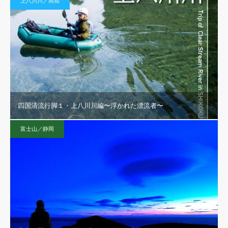
上八川川／高知
四国清流行脚１・上八川川編〜浮かれた漂流者〜
富士山／静岡