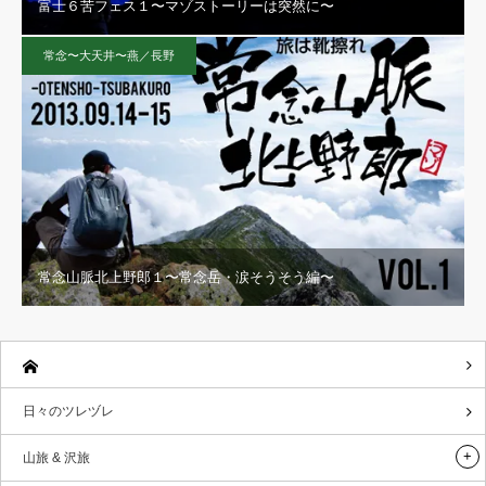
富士６苦フェス１〜マゾストーリーは突然に〜
常念〜大天井〜燕／長野
常念山脈北上野郎１〜常念岳・涙そうそう編〜
日々のツレヅレ
山旅 & 沢旅