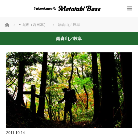
ホーム
◉ 山旅（西日本）
鍋倉山／岐阜
鍋倉山／岐阜
2011.10.14