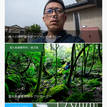
神々の理想郷〜デスゾーンの彼方に〜
屋久島横断野郎／鹿児島
屋久島横断野郎〜プロローグ〜