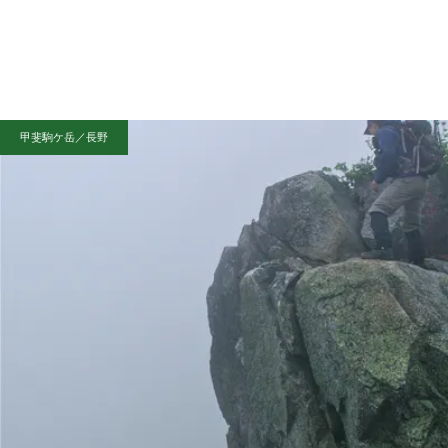
甲斐駒ケ岳／長野