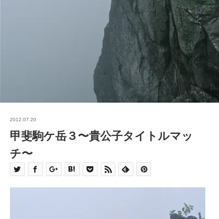
2012.07.20
甲斐駒ケ岳３〜貴公子タイトルマッ
チ〜