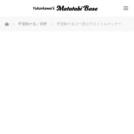
ホーム
甲斐駒ケ岳／長野
甲斐駒ケ岳３〜貴公子タイトルマッチ〜