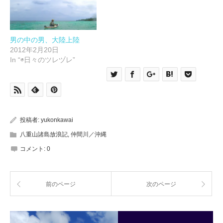
き
ま
す)
男の中の男、大陸上陸
2012年2月20日
In “◉日々のツレヅレ”
投稿者:
yukonkawai
八重山諸島放浪記
,
仲間川／沖縄
コメント:
0
前のページ
次のページ