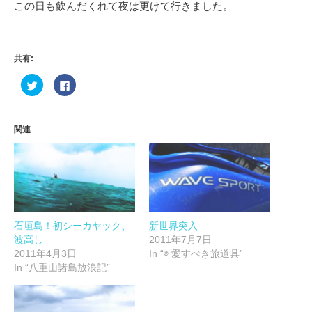
この日も飲んだくれて夜は更けて行きました。
共有:
ク
Facebook
リ
で
ッ
共
ク
有
し
す
て
る
関連
Twitter
に
で
は
共
ク
有
リ
(新
ッ
し
ク
い
し
ウ
て
ィ
く
ン
だ
ド
さ
ウ
い
石垣島！初シーカヤック、
新世界突入
で
(新
波高し
2011年7月7日
開
し
き
い
2011年4月3日
In “◉ 愛すべき旅道具”
ま
ウ
す)
ィ
In “八重山諸島放浪記”
ン
ド
ウ
で
開