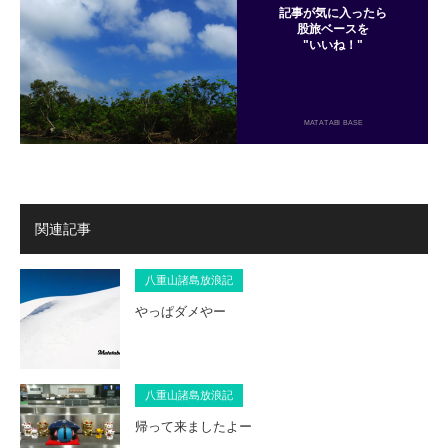
記事が気に入ったら
股旅ベースを
"いいね！"
MATATABI BASE
関連記事
八重山諸島放浪記
やっぱダメやー
八重山諸島放浪記
帰って来ましたよー