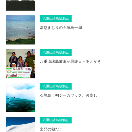
八重山諸島放浪記
溜息まじりの石垣島一周
八重山諸島放浪記
八重山諸島放浪記最終日＋あとがき
八重山諸島放浪記
石垣島！初シーカヤック、波高し
八重山諸島放浪記
出発の朝だ！