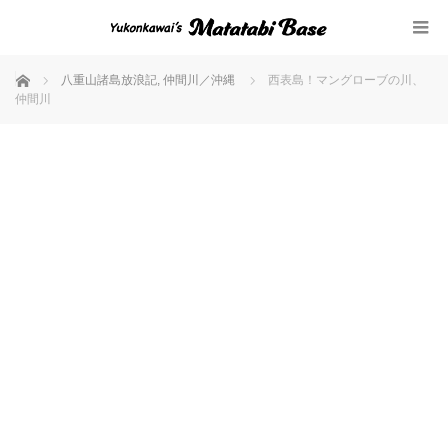
ホーム
八重山諸島放浪記
,
仲間川／沖縄
西表島！マングローブの川、
仲間川