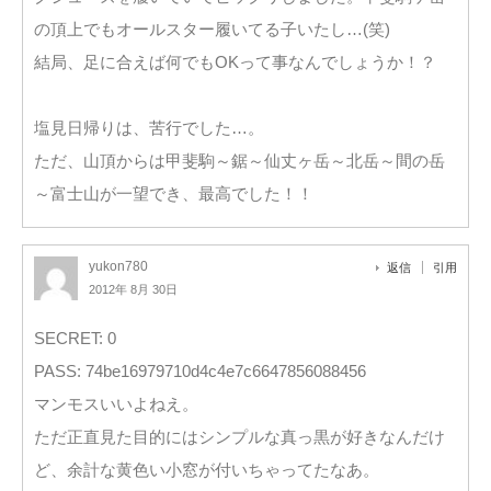
の頂上でもオールスター履いてる子いたし…(笑)
結局、足に合えば何でもOKって事なんでしょうか！？
塩見日帰りは、苦行でした…。
ただ、山頂からは甲斐駒～鋸～仙丈ヶ岳～北岳～間の岳
～富士山が一望でき、最高でした！！
yukon780
返信
引用
2012年 8月 30日
SECRET: 0
PASS: 74be16979710d4c4e7c6647856088456
マンモスいいよねえ。
ただ正直見た目的にはシンプルな真っ黒が好きなんだけ
ど、余計な黄色い小窓が付いちゃってたなあ。