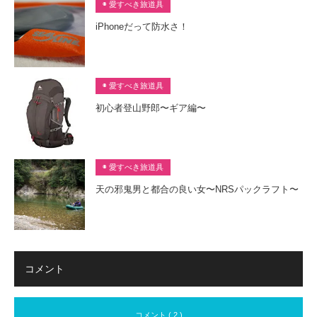
◉ 愛すべき旅道具
iPhoneだって防水さ！
◉ 愛すべき旅道具
初心者登山野郎〜ギア編〜
◉ 愛すべき旅道具
天の邪鬼男と都合の良い女〜NRSパックラフト〜
コメント
コメント ( 2 )