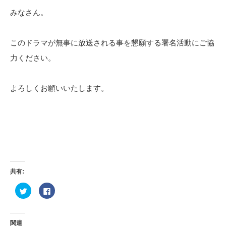
みなさん。
このドラマが無事に放送される事を懇願する署名活動にご協
力ください。
よろしくお願いいたします。
共有:
ク
Facebook
リ
で
ッ
共
ク
有
し
す
て
る
関連
Twitter
に