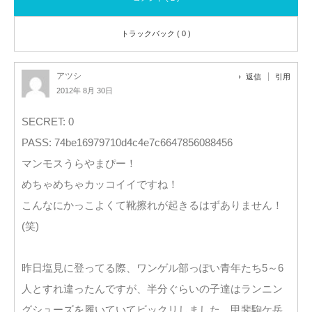
トラックバック ( 0 )
アツシ
返信
引用
2012年 8月 30日
SECRET: 0
PASS: 74be16979710d4c4e7c6647856088456
マンモスうらやまぴー！
めちゃめちゃカッコイイですね！
こんなにかっこよくて靴擦れが起きるはずありません！
(笑)
昨日塩見に登ってる際、ワンゲル部っぽい青年たち5～6
人とすれ違ったんですが、半分ぐらいの子達はランニン
グシューズを履いていてビックリしました。甲斐駒ケ岳