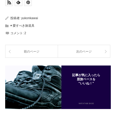
投稿者:
yukonkawai
◉ 愛すべき旅道具
コメント:
2
前のページ
次のページ
記事が気に入ったら
股旅ベースを
"いいね！"
MATATABI BASE