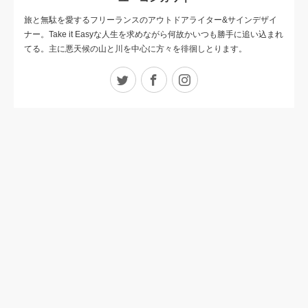
旅と無駄を愛するフリーランスのアウトドアライター&サインデザイ
ナー。Take it Easyな人生を求めながら何故かいつも勝手に追い込まれ
てる。主に悪天候の山と川を中心に方々を徘徊しとります。
Twitter
Facebook
Instagram