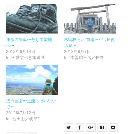
で
は
共
ク
有
リ
(新
ッ
し
ク
い
し
ウ
て
ィ
く
ン
だ
ド
さ
ウ
い
運命の歯車〜そして聖地
木曽駒ヶ岳 前編〜ゲリM復
で
(新
へ〜
活祭〜
開
し
き
い
2013年6月14日
2012年9月7日
ま
ウ
す)
ィ
In “◉ 愛すべき旅道具”
In “木曽駒ヶ岳／長野”
ン
ド
ウ
で
開
き
ま
す)
接待登山〜足酸っぱい思い
で〜
2012年7月12日
In “池田山／岐阜”