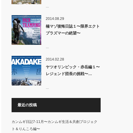
…
2014.08.29
極マゾ後悔日誌１〜限界エクト
プラズマーの絶望〜
…
2014.02.28
ヤツオリンピック・赤岳編１〜
レジェンド団長の挑戦〜…
…
最近の投稿
カンムギ日記7-11月〜カンムギ生活＆共創プロジェク
ト＆りんころ編〜