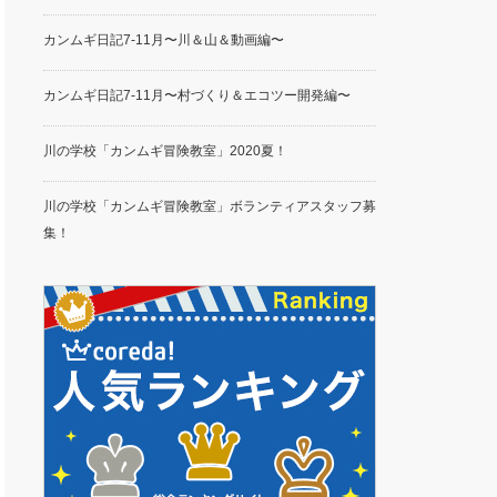
カンムギ日記7-11月〜川＆山＆動画編〜
カンムギ日記7-11月〜村づくり＆エコツー開発編〜
川の学校「カンムギ冒険教室」2020夏！
川の学校「カンムギ冒険教室」ボランティアスタッフ募
集！