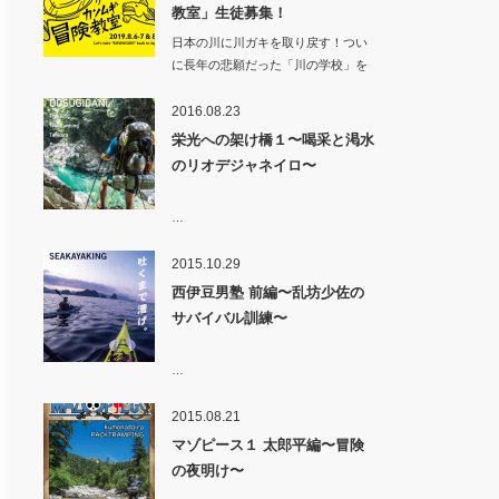
教室」生徒募集！
日本の川に川ガキを取り戻す！つい
に長年の悲願だった「川の学校」を
カンムギ（岐…
2016.08.23
栄光への架け橋１〜喝采と渇水
のリオデジャネイロ〜
…
2015.10.29
西伊豆男塾 前編〜乱坊少佐の
サバイバル訓練〜
…
2015.08.21
マゾピース１ 太郎平編〜冒険
の夜明け〜