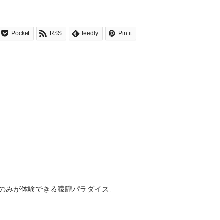
Pocket
RSS
feedly
Pin it
のみが体験できる朦朧パラダイス。