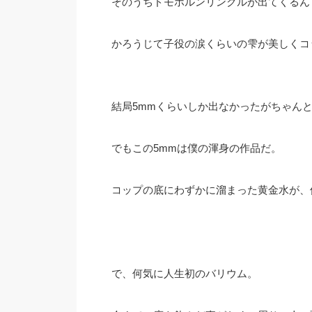
そのうちドモホルンリンクルが出てくるん
かろうじて子役の涙くらいの雫が美しくコ
結局5mmくらいしか出なかったがちゃん
でもこの5mmは僕の渾身の作品だ。
コップの底にわずかに溜まった黄金水が、
で、何気に人生初のバリウム。