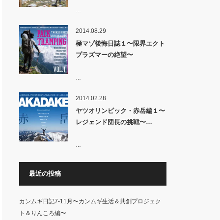
…
2014.08.29
極マゾ後悔日誌１〜限界エクト
プラズマーの絶望〜
…
2014.02.28
ヤツオリンピック・赤岳編１〜
レジェンド団長の挑戦〜…
…
最近の投稿
カンムギ日記7-11月〜カンムギ生活＆共創プロジェク
ト＆りんころ編〜