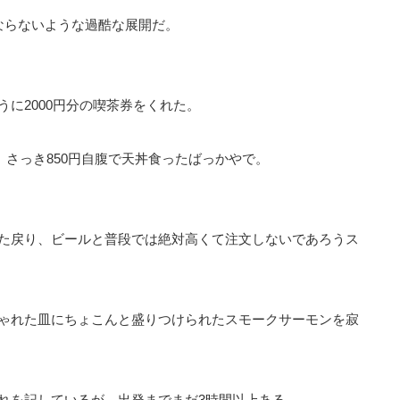
ならないような過酷な展開だ。
に2000円分の喫茶券をくれた。
。さっき850円自腹で天丼食ったばっかやで。
た戻り、ビールと普段では絶対高くて注文しないであろうス
ゃれた皿にちょこんと盛りつけられたスモークサーモンを寂
れを記しているが、出発までまだ3時間以上ある。