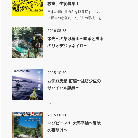
教室」生徒募集！
日本の川に川ガキを取り戻す！つい
に長年の悲願だった「川の学校」を
カンムギ（岐…
2016.08.23
栄光への架け橋１〜喝采と渇水
のリオデジャネイロ〜
…
2015.10.29
西伊豆男塾 前編〜乱坊少佐の
サバイバル訓練〜
…
2015.08.21
マゾピース１ 太郎平編〜冒険
の夜明け〜