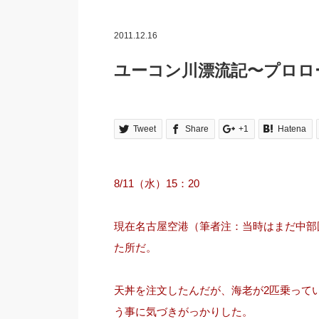
2011.12.16
ユーコン川漂流記〜プロロ
Tweet
Share
+1
Hatena
8/11（水）15：20
現在名古屋空港（筆者注：当時はまだ中部
た所だ。
天丼を注文したんだが、海老が2匹乗って
う事に気づきがっかりした。