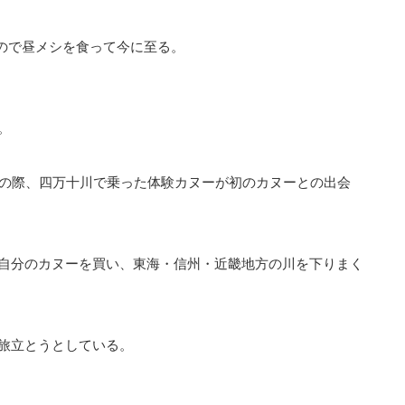
るので昼メシを食って今に至る。
。
旅の際、四万十川で乗った体験カヌーが初のカヌーとの出会
自分のカヌーを買い、東海・信州・近畿地方の川を下りまく
旅立とうとしている。