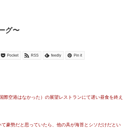
ーグ〜
Pocket
RSS
feedly
Pin it
国際空港はなかった）の展望レストランにて遅い昼食を終え
いて豪勢だと思っていたら、他の具が海苔とシソだけだとい