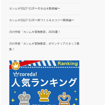
カンムギ日記7-11月〜川＆山＆動画編〜
カンムギ日記7-11月〜村づくり＆エコツー開発編〜
川の学校「カンムギ冒険教室」2020夏！
川の学校「カンムギ冒険教室」ボランティアスタッフ募
集！