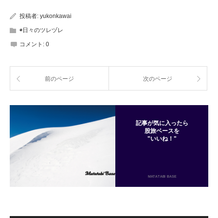
投稿者:
yukonkawai
◉日々のツレヅレ
コメント:
0
前のページ
次のページ
記事が気に入ったら
股旅ベースを
"いいね！"
MATATABI BASE