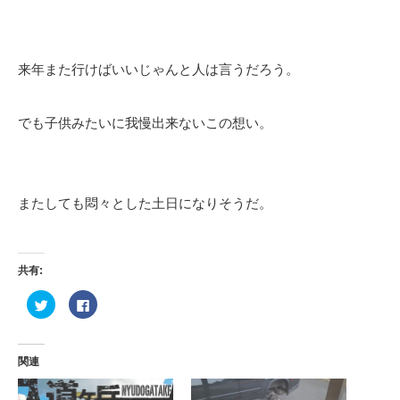
来年また行けばいいじゃんと人は言うだろう。
でも子供みたいに我慢出来ないこの想い。
またしても悶々とした土日になりそうだ。
共有:
ク
Facebook
リ
で
ッ
共
ク
有
し
す
て
る
関連
Twitter
に
で
は
共
ク
有
リ