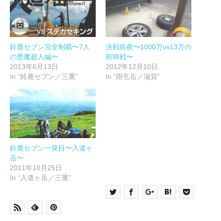
(新
ッ
し
ク
い
し
ウ
て
ィ
く
ン
だ
ド
さ
ウ
い
鈴鹿セブン完全制覇〜7人
決戦前夜〜1000万vs13万の
で
(新
の悪魔超人編〜
前哨戦〜
開
し
き
い
2013年6月13日
2012年12月10日
ま
ウ
す)
ィ
In “鈴鹿セブン／三重”
In “雨乞岳／滋賀”
ン
ド
ウ
で
開
き
ま
す)
鈴鹿セブン一発目〜入道ヶ
岳〜
2011年10月25日
In “入道ヶ岳／三重”