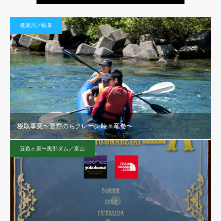
板取川／岐阜
板取事変〜警察のちクレーン時々竜巻〜
五色ヶ原〜黒部ダム／富山