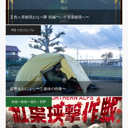
五色ヶ原秘境おなべ隊 前編〜いざ浪漫秘境へ〜
◉日々のツレヅレ
庭男あおによし〜三連休の残像〜
前穂〜奥穂〜涸沢／長野