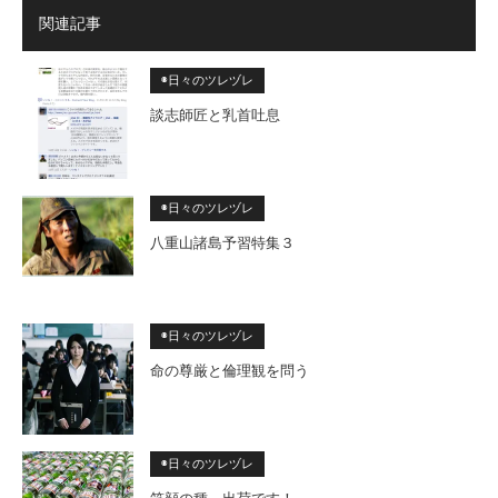
関連記事
◉日々のツレヅレ
談志師匠と乳首吐息
◉日々のツレヅレ
八重山諸島予習特集３
◉日々のツレヅレ
命の尊厳と倫理観を問う
◉日々のツレヅレ