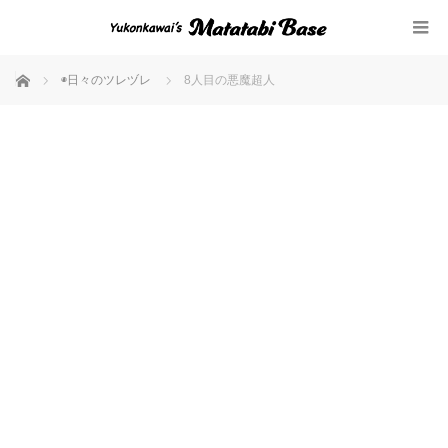
ホーム
◉日々のツレヅレ
8人目の悪魔超人