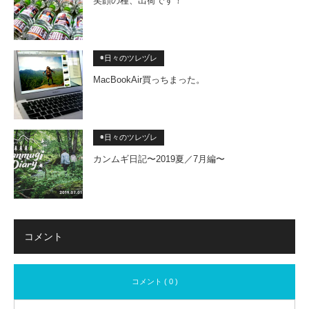
笑顔の種、出荷です！
◉日々のツレヅレ
MacBookAir買っちまった。
◉日々のツレヅレ
カンムギ日記〜2019夏／7月編〜
コメント
コメント ( 0 )