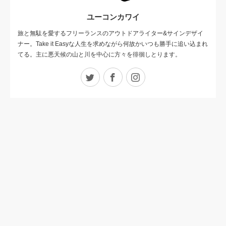
ユーコンカワイ
旅と無駄を愛するフリーランスのアウトドアライター&サインデザイ
ナー。Take it Easyな人生を求めながら何故かいつも勝手に追い込まれ
てる。主に悪天候の山と川を中心に方々を徘徊しとります。
Twitter
Facebook
Instagram