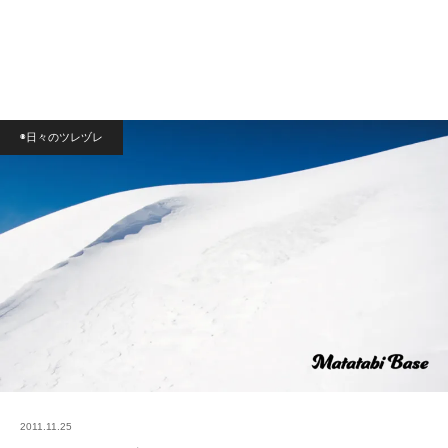
◉日々のツレヅレ
2011.11.25