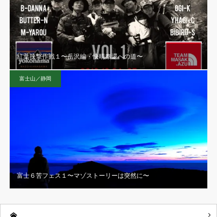
紅葉挟撃作戦１〜岳沢編・快晴奉還への道〜
富士山／静岡
富士６苦フェス１〜マゾストーリーは突然に〜