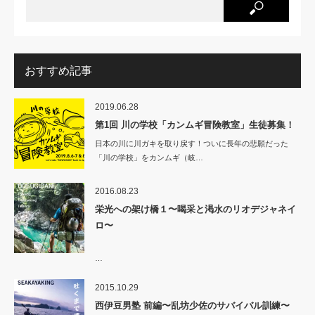
おすすめ記事
2019.06.28
第1回 川の学校「カンムギ冒険教室」生徒募集！
日本の川に川ガキを取り戻す！ついに長年の悲願だった
「川の学校」をカンムギ（岐…
2016.08.23
栄光への架け橋１〜喝采と渇水のリオデジャネイ
ロ〜
…
2015.10.29
西伊豆男塾 前編〜乱坊少佐のサバイバル訓練〜