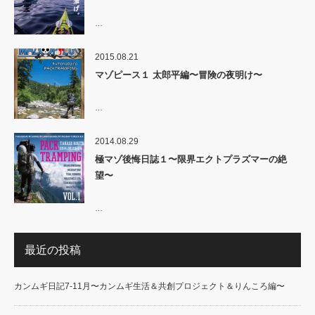
…
2015.08.21
マゾピース１ 太郎平編〜冒険の夜明け〜
…
2014.08.29
極マゾ後悔日誌１〜限界エクトプラズマーの絶
望〜
…
最近の投稿
カンムギ日記7-11月〜カンムギ生活＆共創プロジェクト＆りんころ編〜