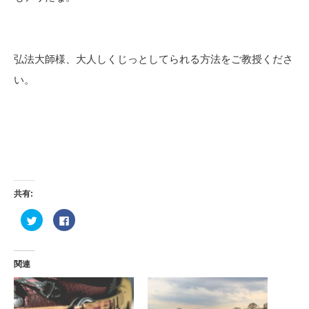
弘法大師様、大人しくじっとしてられる方法をご教授くださ
い。
共有:
ク
Facebook
リ
で
ッ
共
ク
有
し
す
て
る
関連
Twitter
に
で
は
共
ク
有
リ
(新
ッ
し
ク