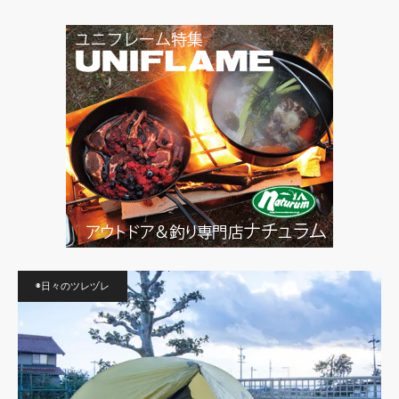
◉日々のツレヅレ