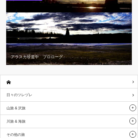
アラスカ珍道中 プロローグ
日々のツレヅレ
山旅 & 沢旅
川旅 & 海旅
その他の旅