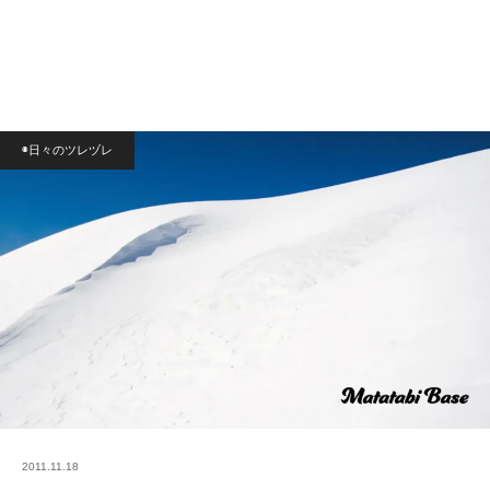
◉日々のツレヅレ
2011.11.18