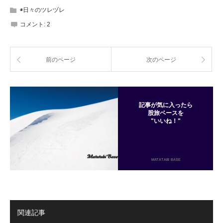
◉日々のツレヅレ
コメント:
2
前のページ
次のページ
記事が気に入ったら
股旅ベースを
"いいね！"
MATATABI BASE
関連記事