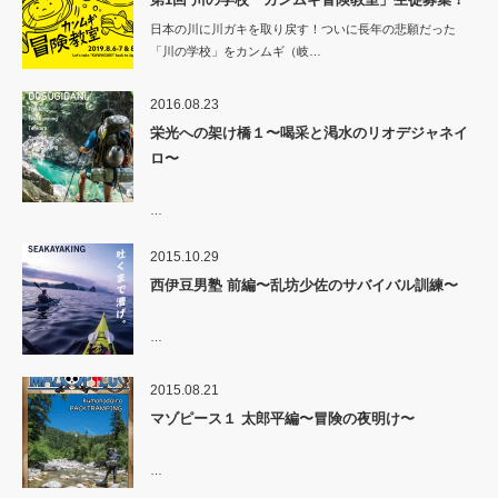
日本の川に川ガキを取り戻す！ついに長年の悲願だった
「川の学校」をカンムギ（岐…
2016.08.23
栄光への架け橋１〜喝采と渇水のリオデジャネイ
ロ〜
…
2015.10.29
西伊豆男塾 前編〜乱坊少佐のサバイバル訓練〜
…
2015.08.21
マゾピース１ 太郎平編〜冒険の夜明け〜
…