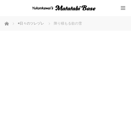
ホーム
◉日々のツレヅレ
降り積もる欲の雪