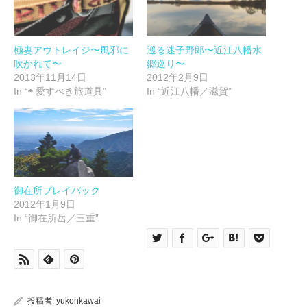
い
し
ウ
て
ィ
く
ン
だ
ド
さ
ウ
い
極妻アウトレイジ〜風邪に
巡る迷子野郎〜近江八幡水
で
(新
吹かれて〜
郷巡り〜
開
し
き
い
2013年11月14日
2012年2月9日
ま
ウ
す)
ィ
In “◉ 愛すべき旅道具”
In “近江八幡／滋賀”
ン
ド
ウ
で
開
き
ま
す)
御在所プレイバック
2012年1月9日
In “御在所岳／三重”
投稿者:
yukonkawai