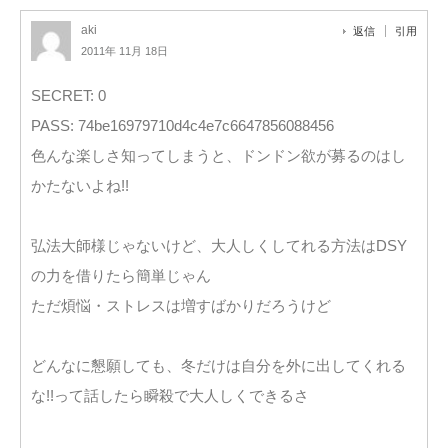
aki
返信
引用
2011年 11月 18日
SECRET: 0
PASS: 74be16979710d4c4e7c6647856088456
色んな楽しさ知ってしまうと、ドンドン欲が募るのはし
かたないよね!!
弘法大師様じゃないけど、大人しくしてれる方法はDSY
の力を借りたら簡単じゃん
ただ煩悩・ストレスは増すばかりだろうけど
どんなに懇願しても、冬だけは自分を外に出してくれる
な!!って話したら瞬殺で大人しくできるさ