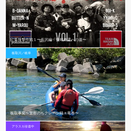
紅葉挟撃作戦１〜岳沢編・快晴奉還への道〜
板取川／岐阜
板取事変〜警察のちクレーン時々竜巻〜
アラスカ珍道中