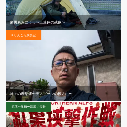
庭男あおによし〜三連休の残像〜
◉ りんころ成長記
神々の理想郷〜デスゾーンの彼方に〜
前穂〜奥穂〜涸沢／長野