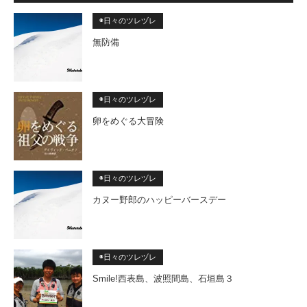
◉日々のツレヅレ
無防備
◉日々のツレヅレ
卵をめぐる大冒険
◉日々のツレヅレ
カヌー野郎のハッピーバースデー
◉日々のツレヅレ
Smile!西表島、波照間島、石垣島３