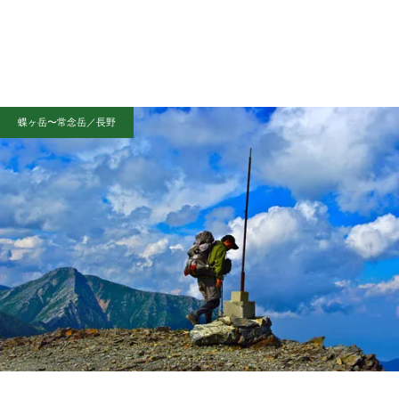
蝶ヶ岳〜常念岳／長野