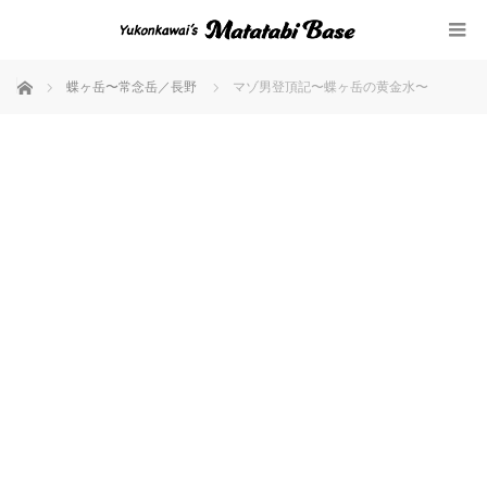
ホーム
蝶ヶ岳〜常念岳／長野
マゾ男登頂記〜蝶ヶ岳の黄金水〜