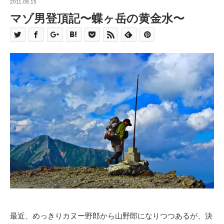
2011.08.15
マゾ男登頂記〜蝶ヶ岳の黄金水〜
最近、めっきりカヌー野郎から山野郎になりつつあるが、決