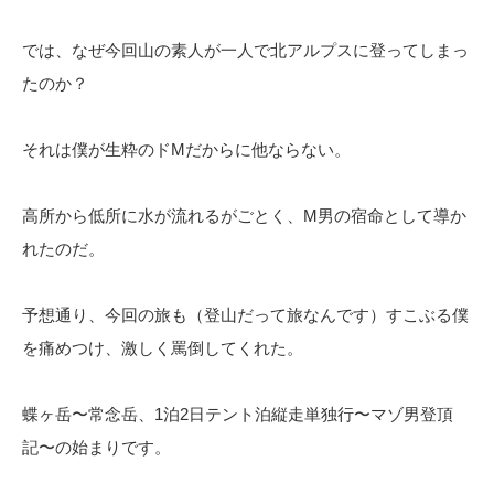
では、なぜ今回山の素人が一人で北アルプスに登ってしまっ
たのか？
それは僕が生粋のドMだからに他ならない。
高所から低所に水が流れるがごとく、M男の宿命として導か
れたのだ。
予想通り、今回の旅も（登山だって旅なんです）すこぶる僕
を痛めつけ、激しく罵倒してくれた。
蝶ヶ岳〜常念岳、1泊2日テント泊縦走単独行〜マゾ男登頂
記〜の始まりです。