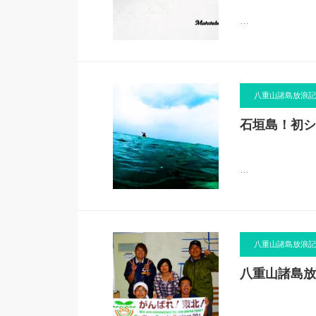
…
八重山諸島放浪記
石垣島！初シ
…
八重山諸島放浪記
八重山諸島放