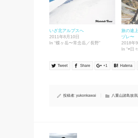
し
ク
い
し
ウ
て
ィ
く
ン
だ
ド
さ
ウ
い
で
(新
開
し
いざ北アルプスへ
旅の途
き
い
2011年8月10日
ヅレ〜
ま
ウ
す)
ィ
In “蝶ヶ岳〜常念岳／長野”
2018年
ン
ド
In “◉
ウ
で
開
き
Tweet
Share
+1
Hatena
ま
す)
投稿者:
yukonkawai
八重山諸島放浪