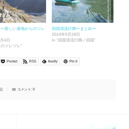
上〜新しい基地からのツレ
四国清流行脚〜まとめ〜
2014年5月28日
9月4日
In “四国清流行脚／四国”
日々のツレヅレ”
Pocket
RSS
feedly
Pin it
記
コメント:
0