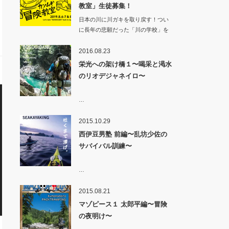
教室」生徒募集！
日本の川に川ガキを取り戻す！つい
に長年の悲願だった「川の学校」を
カンムギ（岐…
2016.08.23
栄光への架け橋１〜喝采と渇水
のリオデジャネイロ〜
…
2015.10.29
西伊豆男塾 前編〜乱坊少佐の
サバイバル訓練〜
…
2015.08.21
マゾピース１ 太郎平編〜冒険
の夜明け〜