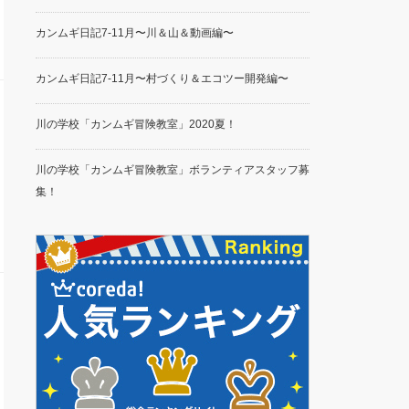
カンムギ日記7-11月〜川＆山＆動画編〜
カンムギ日記7-11月〜村づくり＆エコツー開発編〜
川の学校「カンムギ冒険教室」2020夏！
川の学校「カンムギ冒険教室」ボランティアスタッフ募
集！