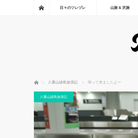
ホーム
日々のツレヅレ
山旅 & 沢旅
ホーム
八重山諸島放浪記
帰って来ましたよー
八重山諸島放浪記