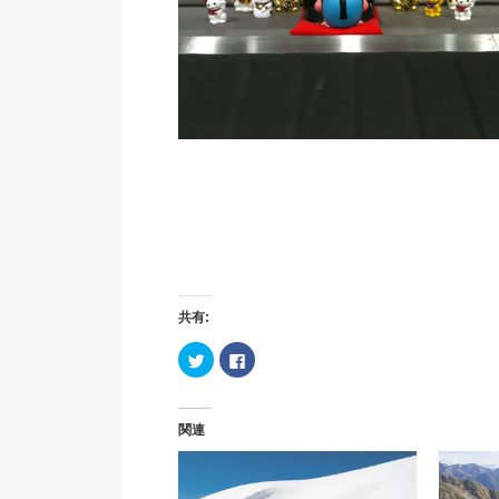
共有:
ク
Facebook
リ
で
ッ
共
ク
有
し
す
て
る
関連
Twitter
に
で
は
共
ク
有
リ
(新
ッ