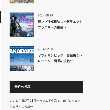
…
2014.08.29
極マゾ後悔日誌１〜限界エクト
プラズマーの絶望〜
…
2014.02.28
ヤツオリンピック・赤岳編１〜
レジェンド団長の挑戦〜…
…
最近の投稿
カンムギ日記7-11月〜カンムギ生活＆共創プロジェク
ト＆りんころ編〜