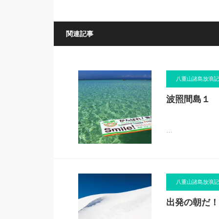
関連記事
八重山諸島放浪記
波照間島１ 
…
八重山諸島放浪記
出発の朝だ！