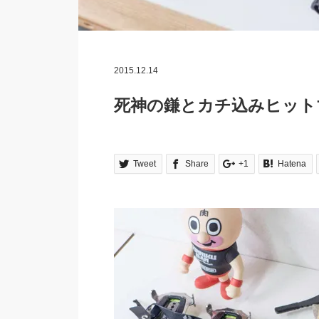
2015.12.14
死神の鎌とカチ込みヒットマン〜Kn
Tweet
Share
+1
Hatena