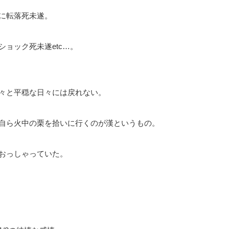
に転落死未遂。
ョック死未遂etc…。
々と平穏な日々には戻れない。
自ら火中の栗を拾いに行くのが漢というもの。
おっしゃっていた。