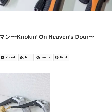
okin’ On Heaven’s Door〜
Pocket
RSS
feedly
Pin it