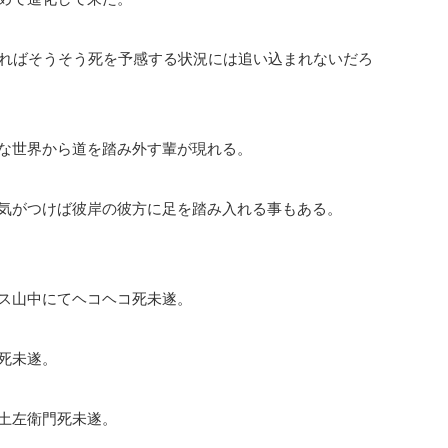
いればそうそう死を予感する状況には追い込まれないだろ
な世界から道を踏み外す輩が現れる。
気がつけば彼岸の彼方に足を踏み入れる事もある。
ス山中にてヘコヘコ死未遂。
死未遂。
土左衛門死未遂。