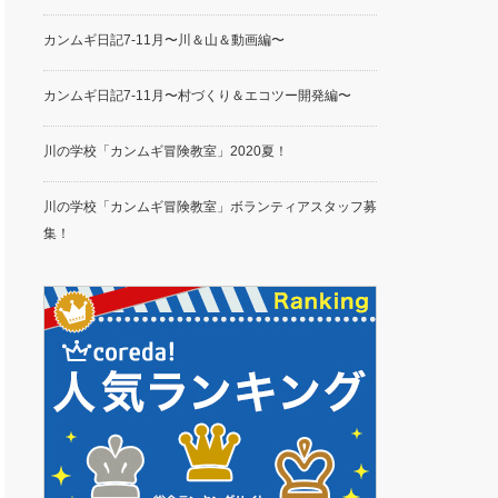
カンムギ日記7-11月〜川＆山＆動画編〜
カンムギ日記7-11月〜村づくり＆エコツー開発編〜
川の学校「カンムギ冒険教室」2020夏！
川の学校「カンムギ冒険教室」ボランティアスタッフ募
集！