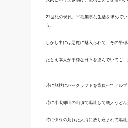
21世紀の現代、平穏無事な生活を求めて
う。
しかし中には悪魔に魅入られて、その平穏
たとえ本人が平穏な日々を望んでいても、
時に無駄にパックラフトを背負ってアルプ
時に小太郎山の山頂で嘔吐して廃人うどん
時に伊豆の荒れた大海に放り込まれて嘔吐