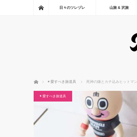
ホーム
日々のツレヅレ
山旅 & 沢旅
ホーム
◉ 愛すべき旅道具
死神の鎌とカチ込みヒットマン〜Knok
◉ 愛すべき旅道具