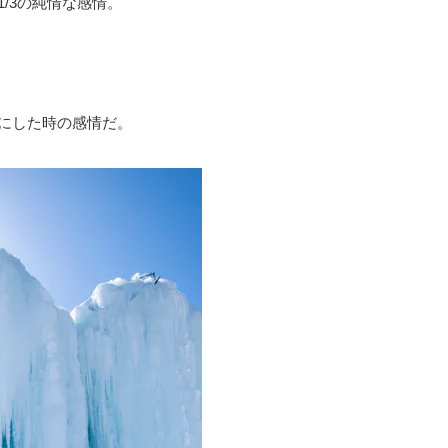
/3の純情な感情。
にした時の感情だ。