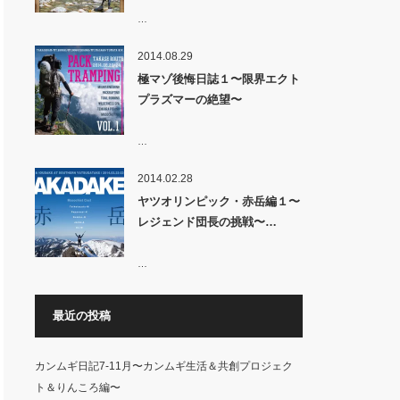
…
2014.08.29
極マゾ後悔日誌１〜限界エクト
プラズマーの絶望〜
…
2014.02.28
ヤツオリンピック・赤岳編１〜
レジェンド団長の挑戦〜…
…
最近の投稿
カンムギ日記7-11月〜カンムギ生活＆共創プロジェク
ト＆りんころ編〜