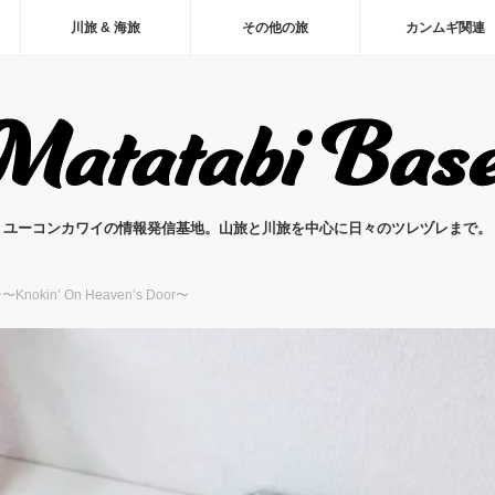
川旅 & 海旅
その他の旅
カンムギ関連
ユーコンカワイの情報発信基地。山旅と川旅を中心に日々のツレヅレまで。
in’ On Heaven’s Door〜