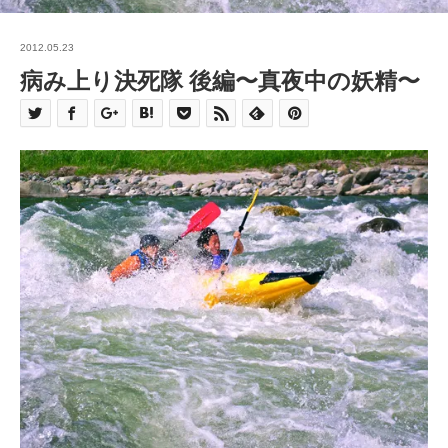
2012.05.23
病み上り決死隊 後編〜真夜中の妖精〜