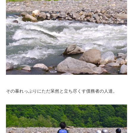
その暴れっぷりにただ呆然と立ち尽くす債務者の人達。