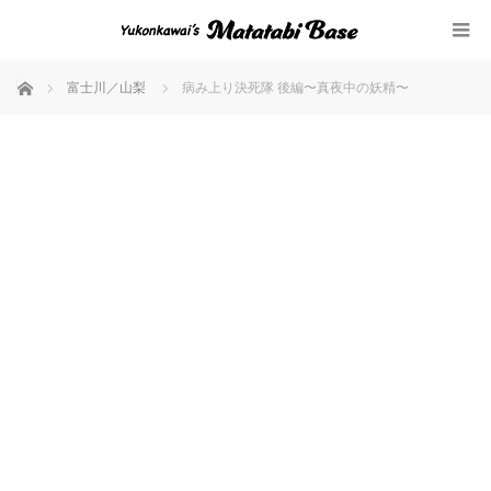
ホーム
富士川／山梨
病み上り決死隊 後編〜真夜中の妖精〜