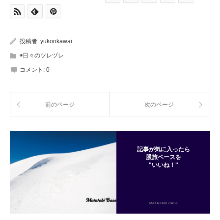
投稿者:
yukonkawai
◉日々のツレヅレ
コメント:
0
前のページ
次のページ
記事が気に入ったら
股旅ベースを
"いいね！"
MATATABI BASE