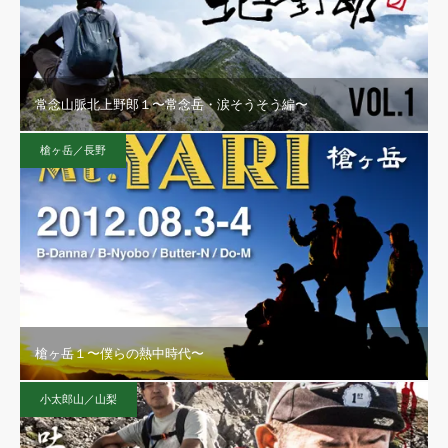
常念山脈北上野郎１〜常念岳・涙そうそう編〜
槍ヶ岳／長野
槍ヶ岳１〜僕らの熱中時代〜
小太郎山／山梨