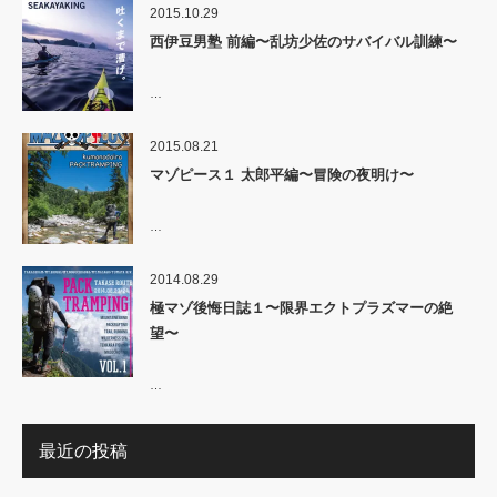
2015.10.29
西伊豆男塾 前編〜乱坊少佐のサバイバル訓練〜
…
2015.08.21
マゾピース１ 太郎平編〜冒険の夜明け〜
…
2014.08.29
極マゾ後悔日誌１〜限界エクトプラズマーの絶
望〜
…
最近の投稿