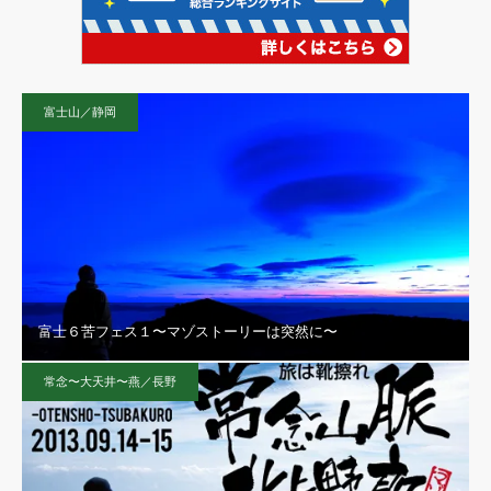
富士山／静岡
富士６苦フェス１〜マゾストーリーは突然に〜
常念〜大天井〜燕／長野