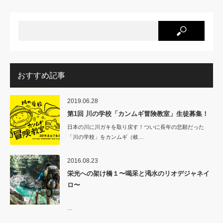
おすすめ記事
2019.06.28
第1回 川の学校「カンムギ冒険教室」生徒募集！
日本の川に川ガキを取り戻す！ついに長年の悲願だった
「川の学校」をカンムギ（岐…
2016.08.23
栄光への架け橋１〜喝采と渇水のリオデジャネイ
ロ〜
…