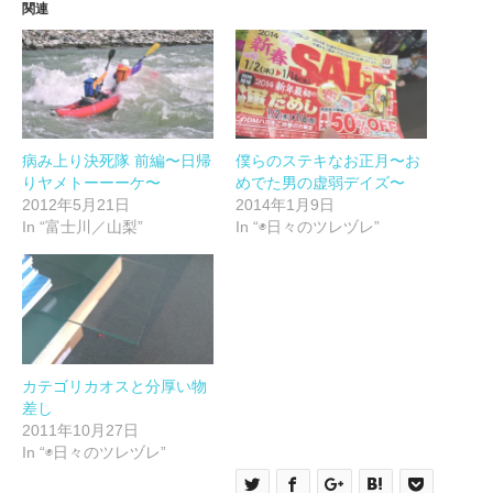
て
る
関連
Twitter
に
で
は
共
ク
有
リ
(新
ッ
し
ク
い
し
ウ
て
ィ
く
ン
だ
ド
さ
ウ
い
病み上り決死隊 前編〜日帰
僕らのステキなお正月〜お
で
(新
りヤメトーーーケ〜
めでた男の虚弱デイズ〜
開
し
き
い
2012年5月21日
2014年1月9日
ま
ウ
す)
ィ
In “富士川／山梨”
In “◉日々のツレヅレ”
ン
ド
ウ
で
開
き
ま
す)
カテゴリカオスと分厚い物
差し
2011年10月27日
In “◉日々のツレヅレ”