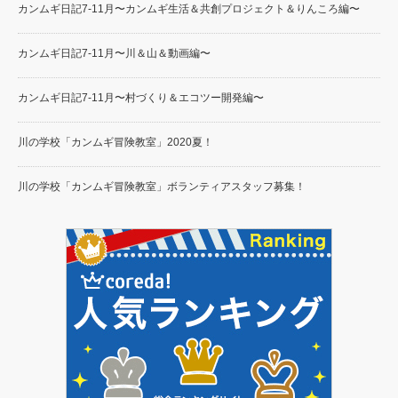
カンムギ日記7-11月〜カンムギ生活＆共創プロジェクト＆りんころ編〜
カンムギ日記7-11月〜川＆山＆動画編〜
カンムギ日記7-11月〜村づくり＆エコツー開発編〜
川の学校「カンムギ冒険教室」2020夏！
川の学校「カンムギ冒険教室」ボランティアスタッフ募集！