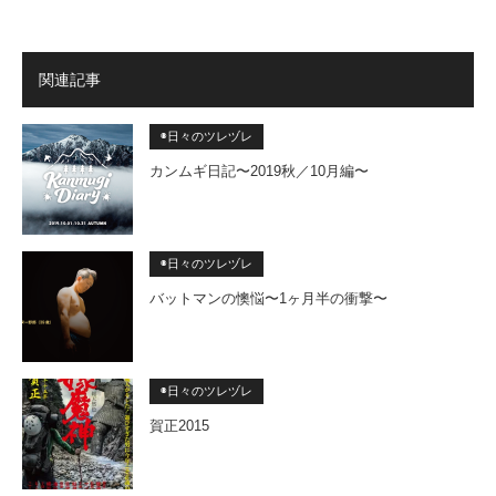
関連記事
◉日々のツレヅレ
カンムギ日記〜2019秋／10月編〜
◉日々のツレヅレ
バットマンの懊悩〜1ヶ月半の衝撃〜
◉日々のツレヅレ
賀正2015