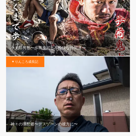
小太郎男塾〜歩荷鬼六と不愉快な仲間達〜
◉ りんころ成長記
神々の理想郷〜デスゾーンの彼方に〜