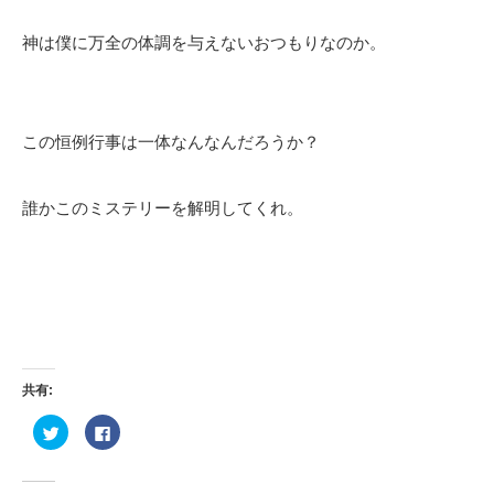
神は僕に万全の体調を与えないおつもりなのか。
この恒例行事は一体なんなんだろうか？
誰かこのミステリーを解明してくれ。
共有:
ク
Facebook
リ
で
ッ
共
ク
有
し
す