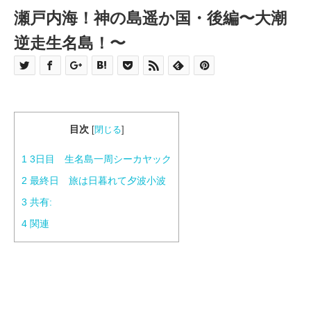
瀬戸内海！神の島遥か国・後編〜大潮
逆走生名島！〜
目次
[
閉じる
]
1
3日目 生名島一周シーカヤック
2
最終日 旅は日暮れて夕波小波
3
共有:
4
関連