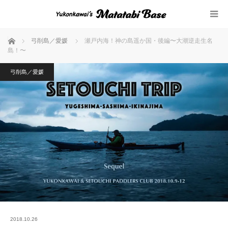
ホーム
弓削島／愛媛
瀬戸内海！神の島遥か国・後編〜大潮逆走生名
島！〜
弓削島／愛媛
2018.10.26