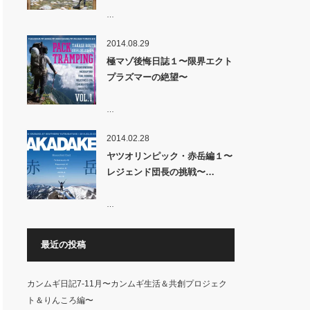
…
2014.08.29
極マゾ後悔日誌１〜限界エクト
プラズマーの絶望〜
…
2014.02.28
ヤツオリンピック・赤岳編１〜
レジェンド団長の挑戦〜…
…
最近の投稿
カンムギ日記7-11月〜カンムギ生活＆共創プロジェク
ト＆りんころ編〜