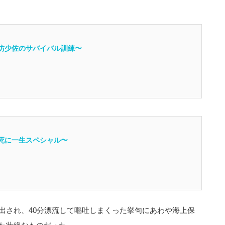
坊少佐のサバイバル訓練〜
死に一生スペシャル〜
出され、40分漂流して嘔吐しまくった挙句にあわや海上保