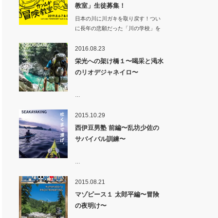
教室」生徒募集！
日本の川に川ガキを取り戻す！つい
に長年の悲願だった「川の学校」を
カンムギ（岐…
2016.08.23
栄光への架け橋１〜喝采と渇水
のリオデジャネイロ〜
…
2015.10.29
西伊豆男塾 前編〜乱坊少佐の
サバイバル訓練〜
…
2015.08.21
マゾピース１ 太郎平編〜冒険
の夜明け〜