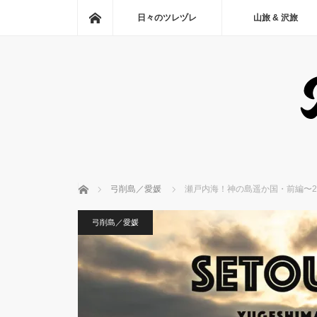
ホーム
日々のツレヅレ
山旅 & 沢旅
ホーム
弓削島／愛媛
瀬戸内海！神の島遥か国・前編〜2
弓削島／愛媛