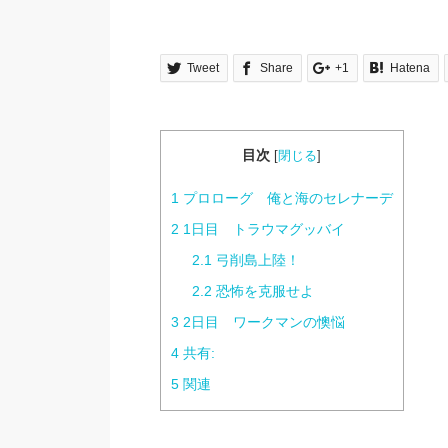
Tweet
Share
+1
Hatena
目次
[
閉じる
]
1
プロローグ 俺と海のセレナーデ
2
1日目 トラウマグッバイ
2.1
弓削島上陸！
2.2
恐怖を克服せよ
3
2日目 ワークマンの懊悩
4
共有:
5
関連