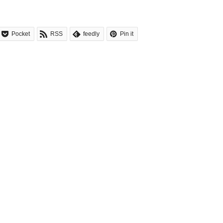
Pocket
RSS
feedly
Pin it