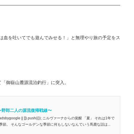
は血を吐いてでも遊んでみせる！」と無理やり旅の予定をス
て「御嶽山麓源流泊釣行」に突入。
〜野郎二人の源流復帰戦線〜
ow.adsbygoogle || []).push({}); ニルヴァーナからの覚醒 「夏」 それは1年で
節。 そんなゴールデンな季節に何もしないなんていう馬鹿な話は...