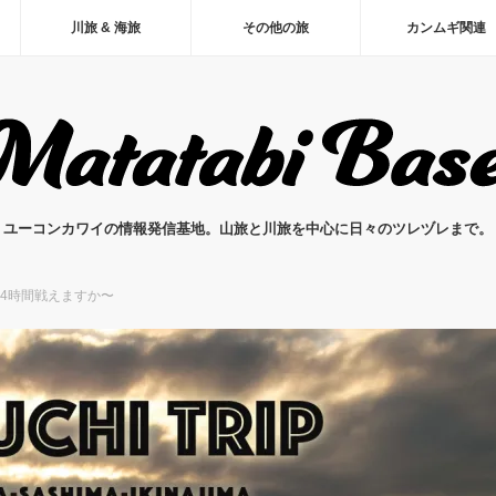
川旅 & 海旅
その他の旅
カンムギ関連
ユーコンカワイの情報発信基地。山旅と川旅を中心に日々のツレヅレまで。
4時間戦えますか〜