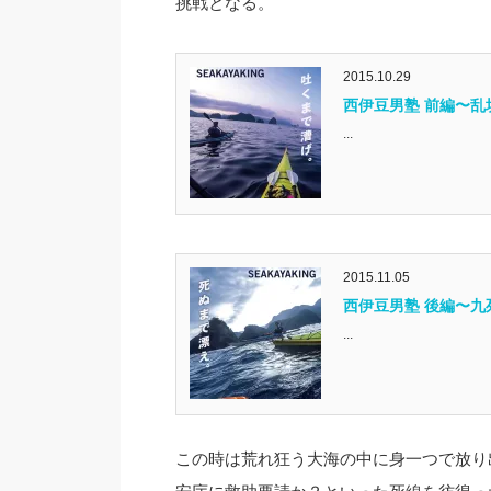
挑戦となる。
2015.10.29
西伊豆男塾 前編〜乱
...
2015.11.05
西伊豆男塾 後編〜九
...
この時は荒れ狂う大海の中に身一つで放り