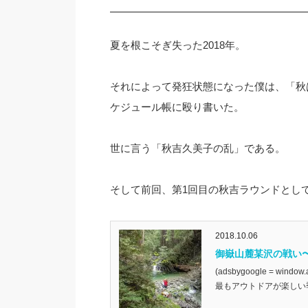
夏を根こそぎ失った2018年。
それによって発狂状態になった僕は、「秋
ケジュール帳に殴り書いた。
世に言う「秋吉久美子の乱」である。
そして前回、第1回目の秋吉ラウンドとし
2018.10.06
御嶽山麓某沢の戦い
(adsbygoogle = wind
最もアウトドアが楽しい季