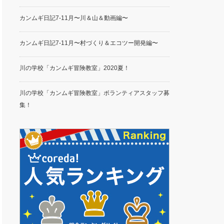
カンムギ日記7-11月〜川＆山＆動画編〜
カンムギ日記7-11月〜村づくり＆エコツー開発編〜
川の学校「カンムギ冒険教室」2020夏！
川の学校「カンムギ冒険教室」ボランティアスタッフ募
集！