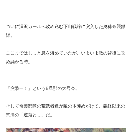
ついに涸沢カールへ攻め込む下山戦線に突入した奥穂奇襲部
隊。
ここまではじっと息を潜めていたが、いよいよ敵の背後に攻
め懸かる時。
「突撃ー！」というB旦那の大号令。
そして奇襲部隊の荒武者達が敵の本陣めがけて、義経以来の
怒濤の「逆落とし」だ。