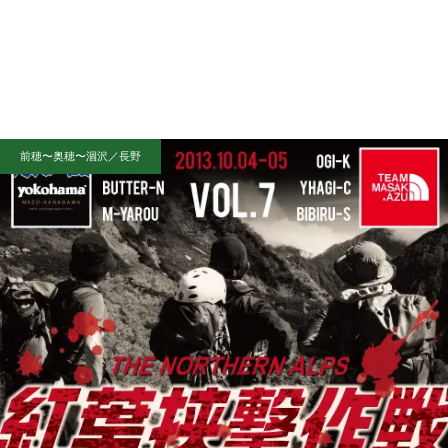
前穂〜奥穂〜涸沢／長野