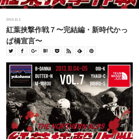
2013.11.1
紅葉挟撃作戦７〜完結編・新時代かっ
ぱ橋宣言〜