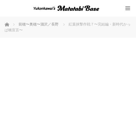
ホーム
前穂〜奥穂〜涸沢／長野
紅葉挟撃作戦７〜完結編・新時代かっ
ぱ橋宣言〜