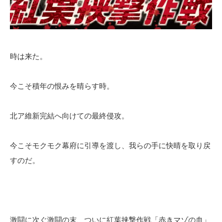
時は来た。
今こそ積年の恨みを晴らす時。
北ア維新完結へ向けての最終侵攻。
今こそモクモク幕府に引導を渡し、我らの手に快晴を取り戻
すのだ。
激闘に次ぐ激闘の末、ついに紅葉挟撃作戦「赤きマゾの血」