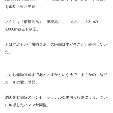
を成功させた男達。
さらには「前穂高岳」「奥穂高岳」「涸沢岳」の3つの
3,000m拠点も制圧。
もはや誰もが「快晴奉還」の瞬間はすぐそこだと確信してい
た。
しかし悲願達成まであとわずかという所で、まさかの「涸沢
カールの変」勃発。
涸沢陽動部隊のセンセーショナルな裏切り行為により、つい
に崩壊したハママサ同盟。