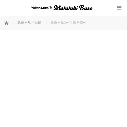
ホーム
武奈ヶ岳／滋賀
武奈ヶ岳1〜生贄初詣〜