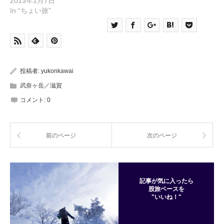
2013年1月7日
In “ちょい旅”
投稿者:
yukonkawai
武奈ヶ岳／滋賀
コメント:
0
前のページ
次のページ
記事が気に入ったら
股旅ベースを
"いいね！"