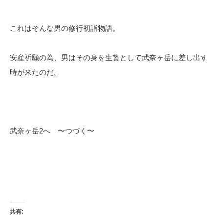
これはそんな男の修行初詣物語。
安産祈願の為、男はその身を生贄として武奈ヶ岳に差し出す
時が来たのだ。
武奈ヶ岳2へ 〜つづく〜
共有: