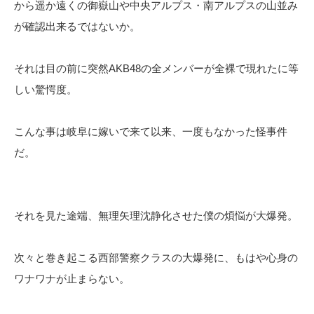
から遥か遠くの御嶽山や中央アルプス・南アルプスの山並み
が確認出来るではないか。
それは目の前に突然AKB48の全メンバーが全裸で現れたに等
しい驚愕度。
こんな事は岐阜に嫁いで来て以来、一度もなかった怪事件
だ。
それを見た途端、無理矢理沈静化させた僕の煩悩が大爆発。
次々と巻き起こる西部警察クラスの大爆発に、もはや心身の
ワナワナが止まらない。