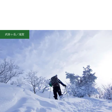
武奈ヶ岳／滋賀