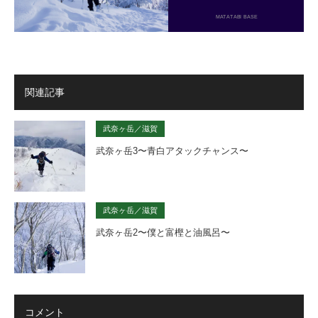
MATATABI BASE
関連記事
武奈ヶ岳／滋賀
武奈ヶ岳3〜青白アタックチャンス〜
武奈ヶ岳／滋賀
武奈ヶ岳2〜僕と富樫と油風呂〜
コメント