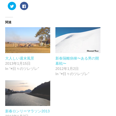
ク
Facebook
リ
で
ッ
共
ク
有
し
す
て
る
関連
Twitter
に
で
は
共
ク
有
リ
(新
ッ
し
ク
い
し
ウ
て
ィ
く
ン
だ
ド
さ
ウ
い
大人しい週末風景
新春隔離病棟〜ある男の開
で
(新
2013年1月15日
幕戦〜
開
し
き
い
In “◉日々のツレヅレ”
2012年1月2日
ま
ウ
す)
ィ
In “◉日々のツレヅレ”
ン
ド
ウ
で
開
き
ま
す)
新春ロンリーマラソン2013