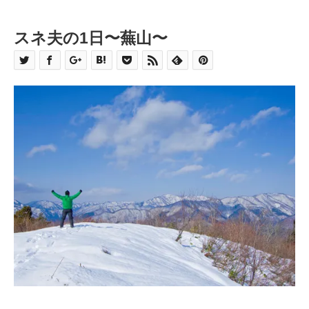
スネ夫の1日〜蕪山〜