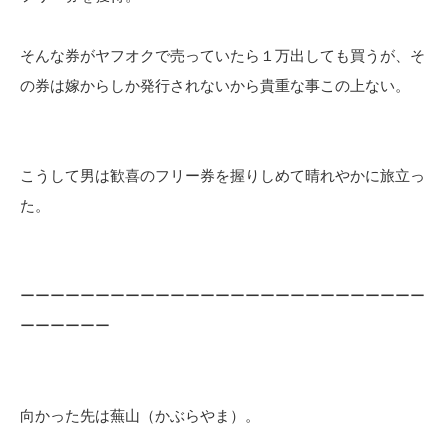
そんな券がヤフオクで売っていたら１万出しても買うが、そ
の券は嫁からしか発行されないから貴重な事この上ない。
こうして男は歓喜のフリー券を握りしめて晴れやかに旅立っ
た。
ーーーーーーーーーーーーーーーーーーーーーーーーーーー
ーーーーーー
向かった先は蕪山（かぶらやま）。