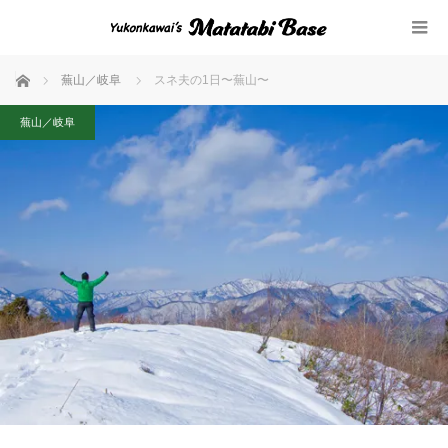
ホーム
蕪山／岐阜
スネ夫の1日〜蕪山〜
蕪山／岐阜