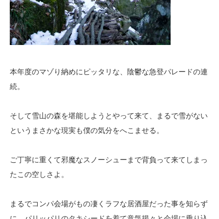
本年度のマゾり納めにピッタリな、陰鬱な急登パレードの連
続。
そして雪山の森を堪能しようとやって来て、まるで雪がない
というまさかな現実も僕の気分をへこませる。
ご丁寧に重くて邪魔なスノーシューまで背負って来てしまっ
たこの空しさよ。
まるでコンパ会場がもの凄くラフな居酒屋だった事を知らず
に、パリッパリのタキシードを着て意気揚々と会場に乗り込