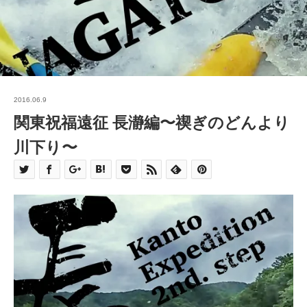
2016.06.9
関東祝福遠征 長瀞編〜禊ぎのどんより
川下り〜