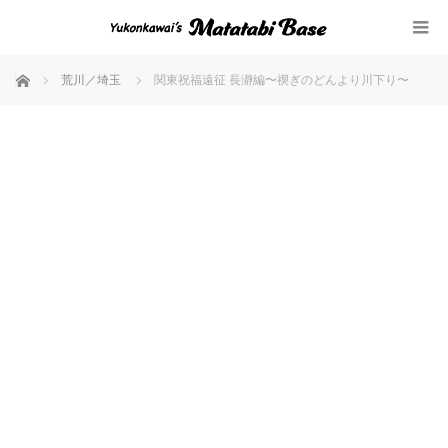
ホーム
荒川／埼玉
関東祝福遠征 長瀞編〜禊ぎのどんより川下り〜