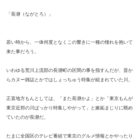
「長瀞（ながとろ）」
若い時から、一体何度となくこの響きに一種の憧れを抱いて
来た事だろう。
いわゆる荒川上流部の長瀞町の区間の事を指すんだが、昔か
らカヌー雑誌とかではしょっちゅう特集が組まれていた川。
正直地方もんとしては、「また長瀞かよ」とか「東京もんが
東京近郊の川ばっかり特集しやがって」と嫉妬まじりに眺め
ていたのが長瀞だ。
たまに全国区のテレビ番組で東京のグルメ情報とかやったり