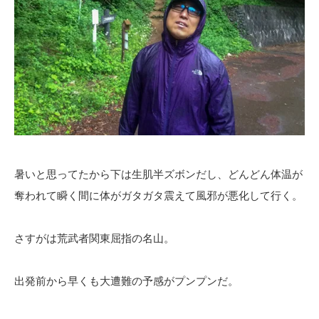
暑いと思ってたから下は生肌半ズボンだし、どんどん体温が
奪われて瞬く間に体がガタガタ震えて風邪が悪化して行く。
さすがは荒武者関東屈指の名山。
出発前から早くも大遭難の予感がプンプンだ。