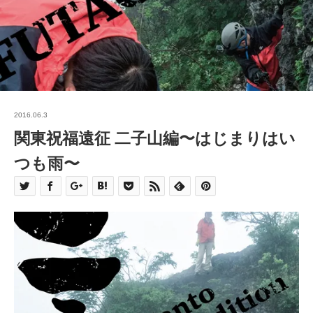
2016.06.3
関東祝福遠征 二子山編〜はじまりはい
つも雨〜