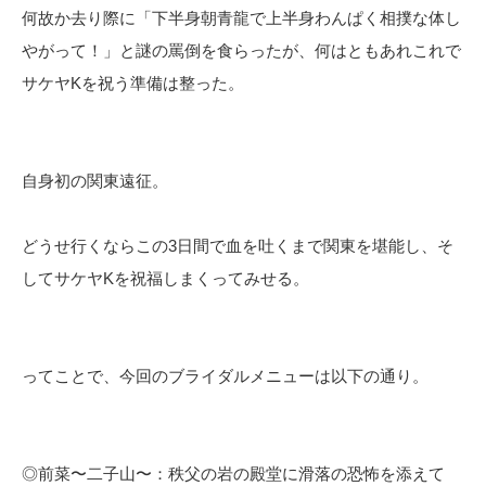
何故か去り際に「下半身朝青龍で上半身わんぱく相撲な体し
やがって！」と謎の罵倒を食らったが、何はともあれこれで
サケヤKを祝う準備は整った。
自身初の関東遠征。
どうせ行くならこの3日間で血を吐くまで関東を堪能し、そ
してサケヤKを祝福しまくってみせる。
ってことで、今回のブライダルメニューは以下の通り。
◎前菜〜二子山〜：秩父の岩の殿堂に滑落の恐怖を添えて