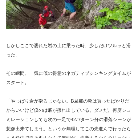
しかしここで濡れた岩の上に乗った時、少しだけツルッと滑
った。
その瞬間、一気に僕の得意のネガティブシンキングタイムが
スタート。
「やっぱり岩が滑るじゃない。B旦那の靴は買ったばかりだ
からいいけど僕のは底が擦れ出している。ダメだ。何度シュ
ミレーションしても次の一足で42パターン分の滑落シーンが
想像出来てしまう。というか無理してこの先進んで行ったら
もう途中で引き返すなんて無理だ。決断するなら今じゃない