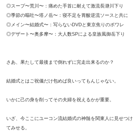
◎スープ〜荒川〜：痛めた手首に耐えて激流長瀞川下り
◎季節の嘔吐〜塔ノ岳〜：寝不足を胃酸逆流ソースと共に
◎メイン〜結婚式〜：写らないDVDと東京焦りのポワレ
◎デザート〜奥多摩〜：大人数SPによる皇族風御岳下り
さあ、果たして最後まで倒れずに完走出来るのか？
結婚式とはご祝儀だけ包めば良いってもんじゃない。
いかに己の身を削ってその夫婦を祝えるかが重要。
いざ、今ここにユーコン流結婚式の神髄を関東人に見せつけ
てみせる。