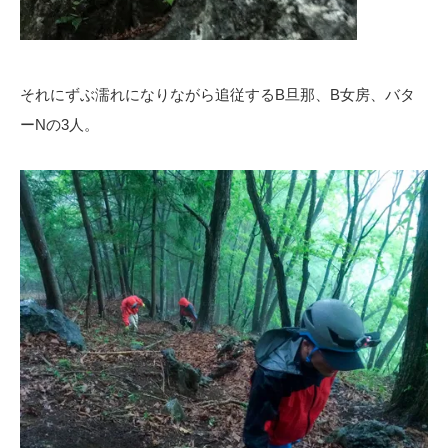
それにずぶ濡れになりながら追従するB旦那、B女房、バタ
ーNの3人。