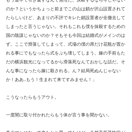
のか？というかちょっと前までこの山は鎖が沢山設置されて
たらしいけど、あまりの不評でキレた鎖設置者が全撤去して
しまったと言うじゃない。それもこれも僕を抹殺するための
国の陰謀じゃないのか？そもそも今回は結婚式がメインのは
ず。ここで滑落してしまって、式場の僕の席だけ花瓶が置か
れる事にでもなったら式をぶち壊してしまう。嫁の手前もた
だの横浜観光になってるから滑落死なんておかしな話だ。そ
んな事になったら嫁に殺される。ん？結局死ぬんじゃない
か！ああ..もう！生まれて来てすみません！」
こうなったらもうアウト。
一度闇に取り付かれたらもう体が言う事を聞かない。