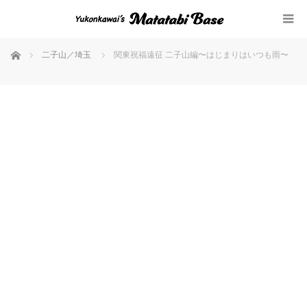
ホーム
二子山／埼玉
関東祝福遠征 二子山編〜はじまりはいつも雨〜