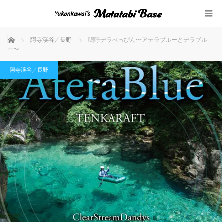
ホーム
阿寺渓谷／長野
嗚呼デラべっぴん〜アテラブルーとデラブル
ー〜
阿寺渓谷／長野