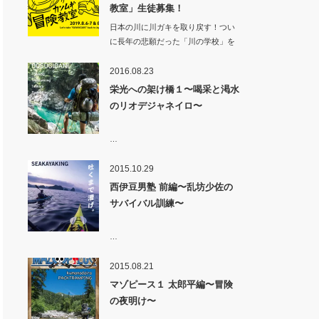
教室」生徒募集！
日本の川に川ガキを取り戻す！つい
に長年の悲願だった「川の学校」を
カンムギ（岐…
2016.08.23
栄光への架け橋１〜喝采と渇水
のリオデジャネイロ〜
…
2015.10.29
西伊豆男塾 前編〜乱坊少佐の
サバイバル訓練〜
…
2015.08.21
マゾピース１ 太郎平編〜冒険
の夜明け〜