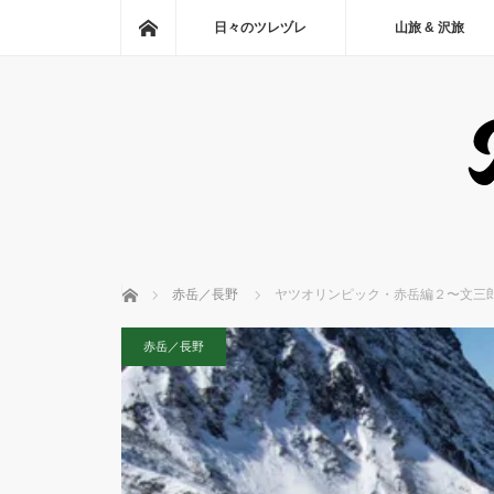
ホーム
日々のツレヅレ
山旅 & 沢旅
ホーム
赤岳／長野
ヤツオリンピック・赤岳編２〜文三
赤岳／長野