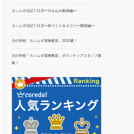
カンムギ日記7-11月〜川＆山＆動画編〜
カンムギ日記7-11月〜村づくり＆エコツー開発編〜
川の学校「カンムギ冒険教室」2020夏！
川の学校「カンムギ冒険教室」ボランティアスタッフ募
集！