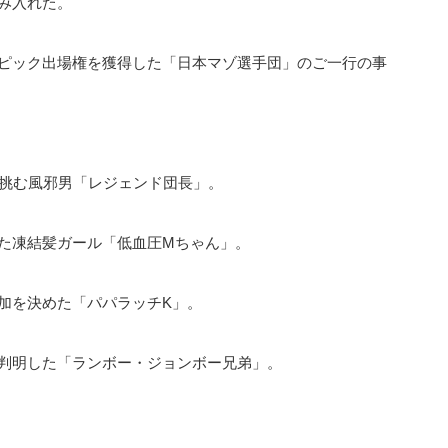
み入れた。
ピック出場権を獲得した「日本マゾ選手団」のご一行の事
で挑む風邪男「レジェンド団長」。
た凍結髪ガール「低血圧Mちゃん」。
加を決めた「パパラッチK」。
判明した「ランボー・ジョンボー兄弟」。