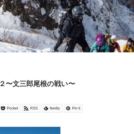
２〜文三郎尾根の戦い〜
Pocket
RSS
feedly
Pin it