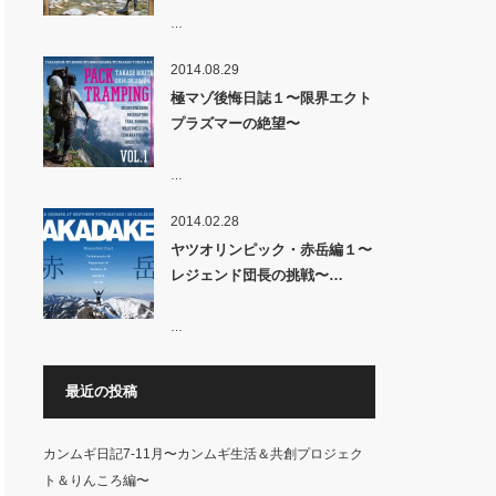
…
2014.08.29
極マゾ後悔日誌１〜限界エクト
プラズマーの絶望〜
…
2014.02.28
ヤツオリンピック・赤岳編１〜
レジェンド団長の挑戦〜…
…
最近の投稿
カンムギ日記7-11月〜カンムギ生活＆共創プロジェク
ト＆りんころ編〜