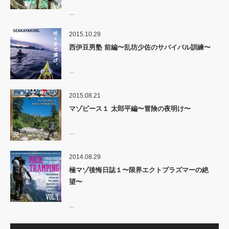
…
2015.10.29
西伊豆男塾 前編〜乱坊少佐のサバイバル訓練〜
…
2015.08.21
マゾピース１ 太郎平編〜冒険の夜明け〜
…
2014.08.29
極マゾ後悔日誌１〜限界エクトプラズマーの絶
望〜
…