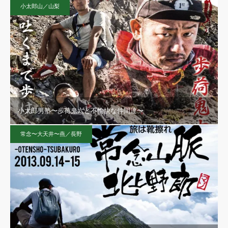
小太郎山／山梨
小太郎男塾〜歩荷鬼六と不愉快な仲間達〜
常念〜大天井〜燕／長野