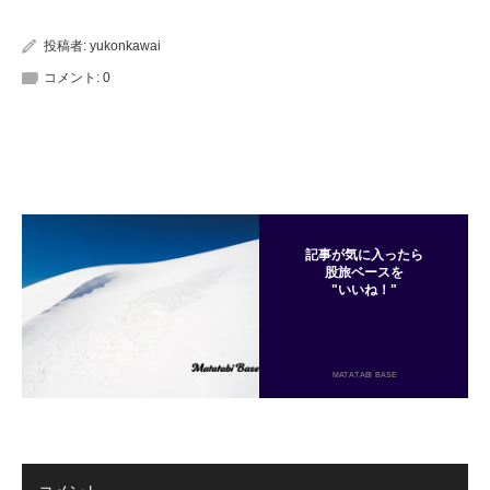
投稿者:
yukonkawai
コメント:
0
記事が気に入ったら
股旅ベースを
"いいね！"
MATATABI BASE