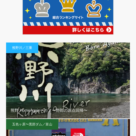
熊野川／三重
熊野 HomeAgain〜カヌー野郎の原点回帰〜
五色ヶ原〜黒部ダム／富山