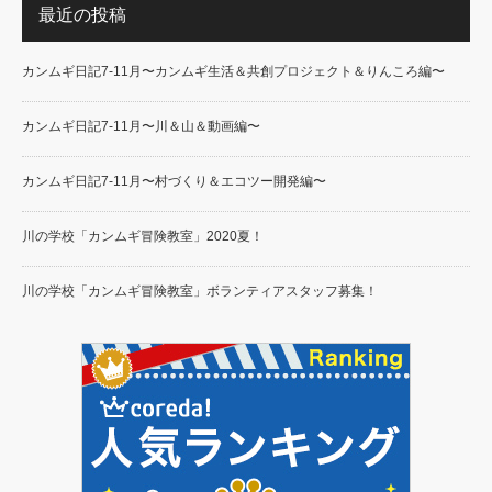
最近の投稿
カンムギ日記7-11月〜カンムギ生活＆共創プロジェクト＆りんころ編〜
カンムギ日記7-11月〜川＆山＆動画編〜
カンムギ日記7-11月〜村づくり＆エコツー開発編〜
川の学校「カンムギ冒険教室」2020夏！
川の学校「カンムギ冒険教室」ボランティアスタッフ募集！