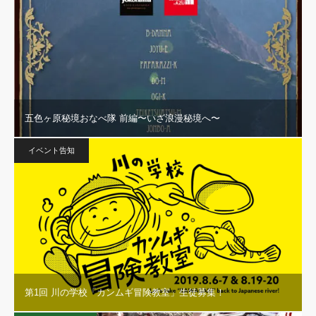
五色ヶ原秘境おなべ隊 前編〜いざ浪漫秘境へ〜
イベント告知
第1回 川の学校「カンムギ冒険教室」生徒募集！