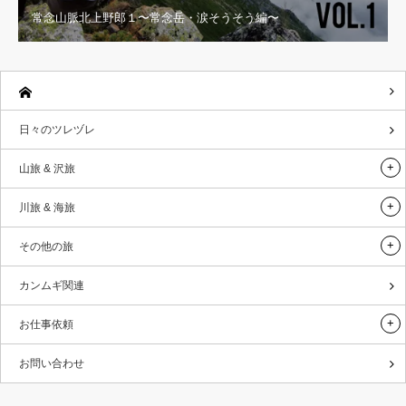
常念山脈北上野郎１〜常念岳・涙そうそう編〜
日々のツレヅレ
山旅 & 沢旅
川旅 & 海旅
その他の旅
カンムギ関連
お仕事依頼
お問い合わせ