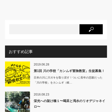
おすすめ記事
2019.06.28
第1回 川の学校「カンムギ冒険教室」生徒募集！
日本の川に川ガキを取り戻す！ついに長年の悲願だった
「川の学校」をカンムギ（岐…
2016.08.23
栄光への架け橋１〜喝采と渇水のリオデジャネイ
ロ〜