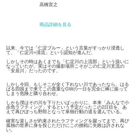
高橋宣之
商品詳細を見る
以来、今では「仁淀ブルー」という言葉がすっかり浸透し
て、「仁淀川=清流」という認知が進んだ。
しかしその時はあくまでも「仁淀川の上流部」という扱いに
なっていたが、実はその撮影場所こそがこの仁淀川支流の
「安居川」だったのです。
しかし今回、もしそこが全く下れない川であったなら、はる
ばる四国まで来てこの貴重なGWの一日を完全に棒に振って
しまう危険と隣り合わせ。
しかも僕はその川を下りたいばっかりに、本来「みんなで小
歩危ラフティング」するという予定だったこの2日目を、あ
えて再びぼっち野郎となって単独行動の道を選んでいる。
確実な楽しさが約束されたラフティングを蹴ってまで、再び
孤独の世界に身を投じただけにこの挑戦に失敗は許されな
い。