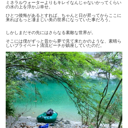
ミネラルウォーターよりもキレイなんじゃないかってくらい
の水の上を浮かぶ幸せ。
ひとつ後悔があるとすれば、ちゃんと日が昇ってからここに
来ればもっと凄まじい美の世界になっていた事だろう。
しかしまだその先にはさらなる素敵な世界が。
そこには僕がずっと昔から夢で見て来たかのような、素晴ら
しいプライベート清流ビーチが鎮座していたのだ。