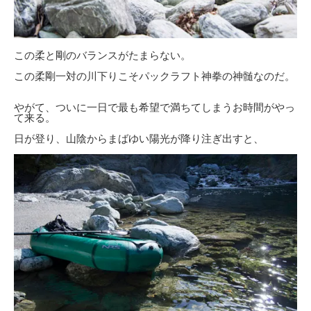
この柔と剛のバランスがたまらない。
この柔剛一対の川下りこそパックラフト神拳の神髄なのだ。
やがて、ついに一日で最も希望で満ちてしまうお時間がやっ
て来る。
日が登り、山陰からまばゆい陽光が降り注ぎ出すと、