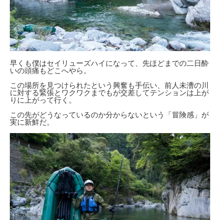
早くも僕はセイリューズハイになって、先ほどまでの二日酔
いの頭痛もどこへやら。
この場所を見つけられたという興奮も手伝い、前人未漕の川
に対する緊張とワクワクまでもが交差してテンションは上が
りに上がって行く。
この先がどうなっているのか分からないという「冒険感」が
実に新鮮だ。