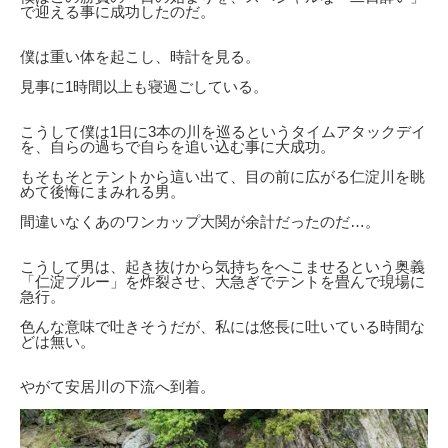
で迎える事に成功したのだ。
僕は重い体を起こし、時計を見る。
見事に1時間以上も寝過ごしている。
こうして僕は1日に3本の川を巡るというタイムアタックデイ
を、自らの過ちで自らを追い込む事に大成功。
もそもそとテントから這い出て、目の前に広がる仁淀川を眺
めて後悔にまみれる男。
間違いなくあのワンカップ大関が余計だったのだ…。
こうして男は、起き抜けから気持ちをへこませるという奥義
「仁淀ブルー」を炸裂させ、大急ぎでテントを畳んで現場に
急行。
色んな意味で吐きそうだが、私には悠長に吐いている時間な
どは無い。
やがて安居川の下流へ到着。