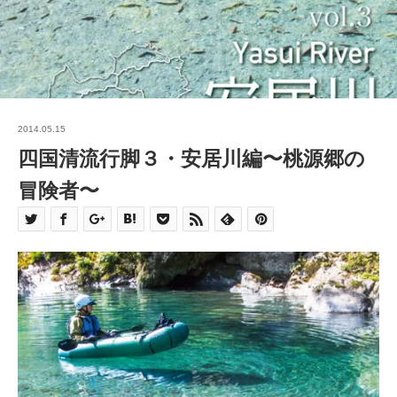
2014.05.15
四国清流行脚３・安居川編〜桃源郷の
冒険者〜