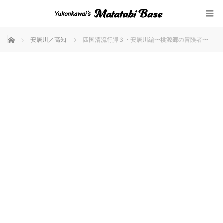
ホーム
安居川／高知
四国清流行脚３・安居川編〜桃源郷の冒険者〜