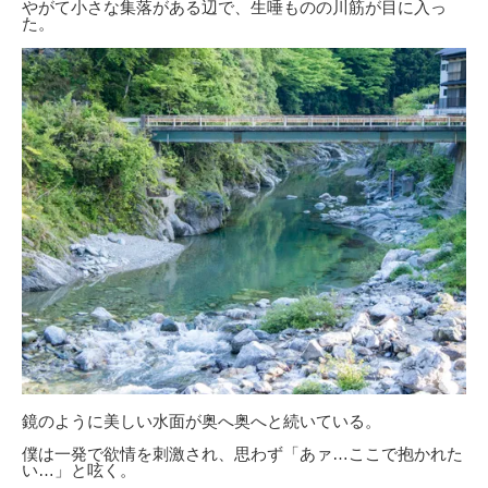
やがて小さな集落がある辺で、生唾ものの川筋が目に入っ
た。
鏡のように美しい水面が奥へ奥へと続いている。
僕は一発で欲情を刺激され、思わず「あァ…ここで抱かれた
い…」と呟く。