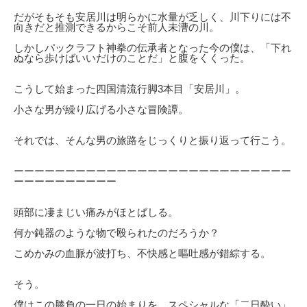
だがそもそも安居川は明らかに水量が乏しく、川下りには不
向きだと推測できるからこそ前人未漕の川。
しかしパックラフト神拳の伝承者となった今の僕は、「下れ
ぬなら歩けばいいだけのことだ」と腹をくくった。
こうして始まった四国清流行脚3本目「安居川」。
小さな男が繰り広げる小さな冒険譚。
それでは、そんな男の旅路をじっくりと振り返って行こう。
ーーーーーーーーーーーーーーーーーーーーーーーーーーー
ーーーーーーーーーー
頭部に凄まじい痛みがほとばしる。
何か鈍器のような物で殴られたのだろうか？
こめかみの血脈が波打ち、不快感と嘔吐感が錯綜する。
そう。
僕はこの勝負の一日の始まりを、スペシャルな「二日酔い」