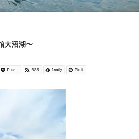
館大沼湖〜
Pocket
RSS
feedly
Pin it