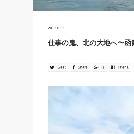
2012.02.2
仕事の鬼、北の大地へ〜函
Tweet
Share
+1
Hatena