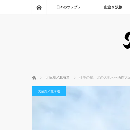
ホーム
日々のツレヅレ
山旅 & 沢旅
ホーム
大沼湖／北海道
仕事の鬼、北の大地へ〜函館大
大沼湖／北海道