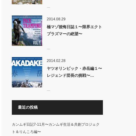
…
2014.08.29
極マゾ後悔日誌１〜限界エクト
プラズマーの絶望〜
…
2014.02.28
ヤツオリンピック・赤岳編１〜
レジェンド団長の挑戦〜…
…
最近の投稿
カンムギ日記7-11月〜カンムギ生活＆共創プロジェク
ト＆りんころ編〜