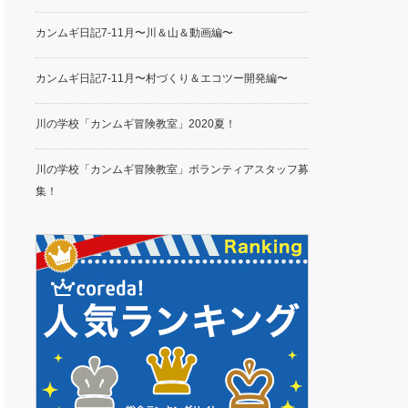
カンムギ日記7-11月〜川＆山＆動画編〜
カンムギ日記7-11月〜村づくり＆エコツー開発編〜
川の学校「カンムギ冒険教室」2020夏！
川の学校「カンムギ冒険教室」ボランティアスタッフ募
集！