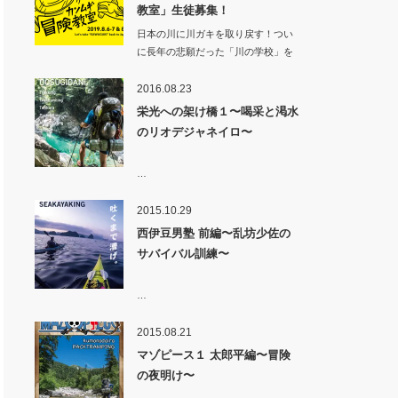
教室」生徒募集！
日本の川に川ガキを取り戻す！つい
に長年の悲願だった「川の学校」を
カンムギ（岐…
2016.08.23
栄光への架け橋１〜喝采と渇水
のリオデジャネイロ〜
…
2015.10.29
西伊豆男塾 前編〜乱坊少佐の
サバイバル訓練〜
…
2015.08.21
マゾピース１ 太郎平編〜冒険
の夜明け〜