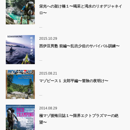
栄光への架け橋１〜喝采と渇水のリオデジャネイ
ロ〜
…
2015.10.29
西伊豆男塾 前編〜乱坊少佐のサバイバル訓練〜
…
2015.08.21
マゾピース１ 太郎平編〜冒険の夜明け〜
…
2014.08.29
極マゾ後悔日誌１〜限界エクトプラズマーの絶
望〜