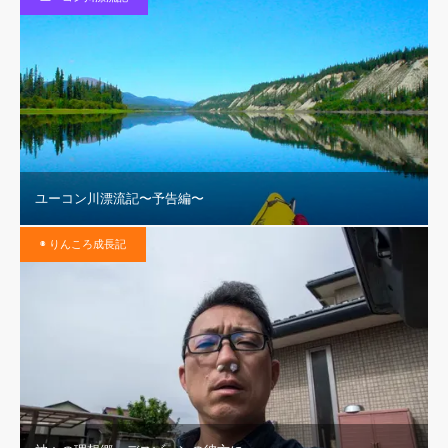
ユーコン川漂流記〜予告編〜
◉ りんころ成長記