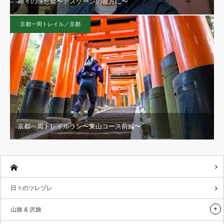
神々の理想郷〜デスゾーンの彼方に〜
京都一周トレイル／京都
京都一周トレイルラン〜東山コース前編〜
日々のツレヅレ
山旅 & 沢旅