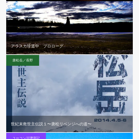
アラスカ珍道中 プロローグ
唐松岳／長野
世紀末救世主伝説１〜唐松リベンジへの道〜
ユーコン川漂流記