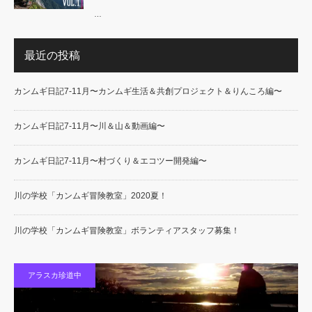
…
最近の投稿
カンムギ日記7-11月〜カンムギ生活＆共創プロジェクト＆りんころ編〜
カンムギ日記7-11月〜川＆山＆動画編〜
カンムギ日記7-11月〜村づくり＆エコツー開発編〜
川の学校「カンムギ冒険教室」2020夏！
川の学校「カンムギ冒険教室」ボランティアスタッフ募集！
アラスカ珍道中