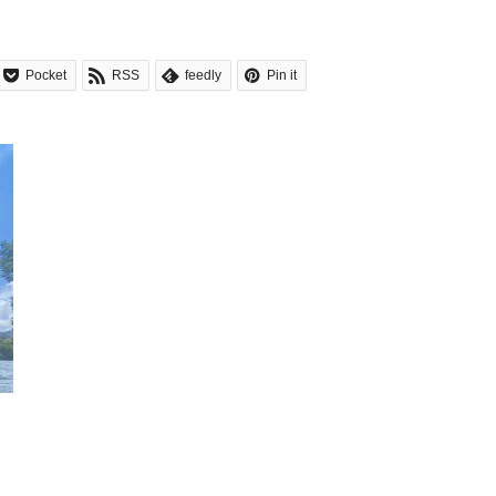
Pocket
RSS
feedly
Pin it