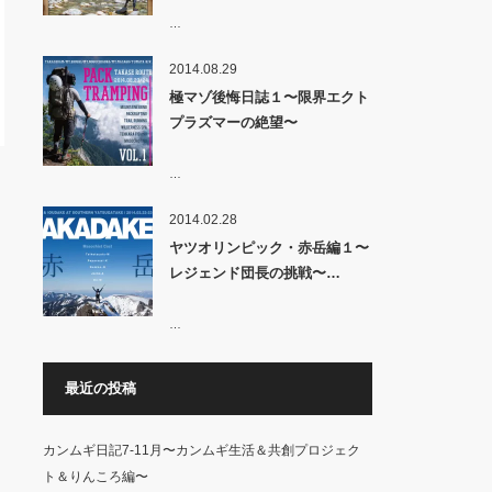
…
2014.08.29
極マゾ後悔日誌１〜限界エクト
プラズマーの絶望〜
…
2014.02.28
ヤツオリンピック・赤岳編１〜
レジェンド団長の挑戦〜…
…
最近の投稿
カンムギ日記7-11月〜カンムギ生活＆共創プロジェク
ト＆りんころ編〜