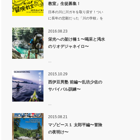
教室」生徒募集！
日本の川に川ガキを取り戻す！つい
に長年の悲願だった「川の学校」を
カンムギ（岐…
2016.08.23
栄光への架け橋１〜喝采と渇水
のリオデジャネイロ〜
…
2015.10.29
西伊豆男塾 前編〜乱坊少佐の
サバイバル訓練〜
…
2015.08.21
マゾピース１ 太郎平編〜冒険
の夜明け〜