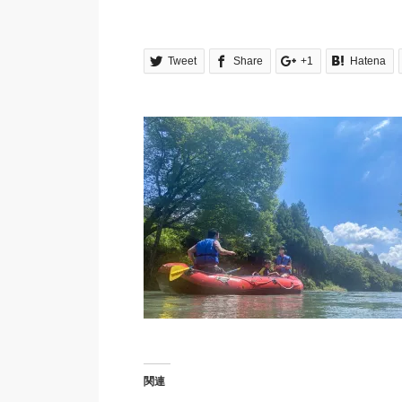
Tweet
Share
+1
Hatena
関連