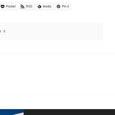
Pocket
RSS
feedly
Pin it
ト:
0