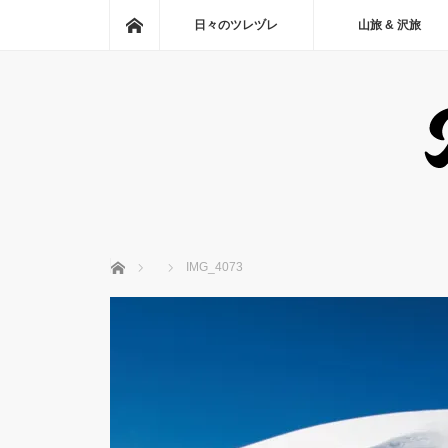
ホーム
日々のツレヅレ
山旅 & 沢旅
ホーム
IMG_4073