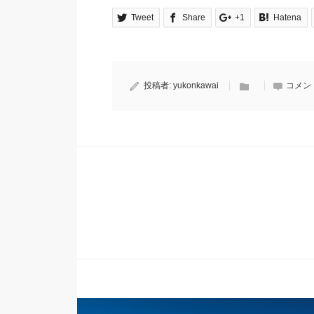
Tweet
Share
+1
Hatena
投稿者:
yukonkawai
コメン