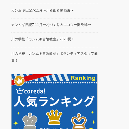
カンムギ日記7-11月〜川＆山＆動画編〜
カンムギ日記7-11月〜村づくり＆エコツー開発編〜
川の学校「カンムギ冒険教室」2020夏！
川の学校「カンムギ冒険教室」ボランティアスタッフ募
集！