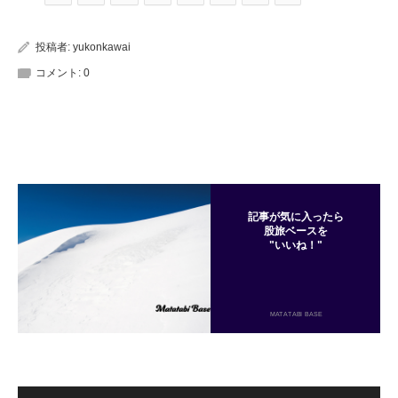
投稿者:
yukonkawai
コメント:
0
記事が気に入ったら
股旅ベースを
"いいね！"
MATATABI BASE