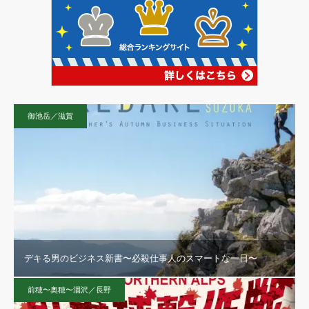
御池岳／滋賀
デキる男のビジネス新書〜必殺仕事人のスマートな一日〜
前穂〜奥穂〜涸沢／長野