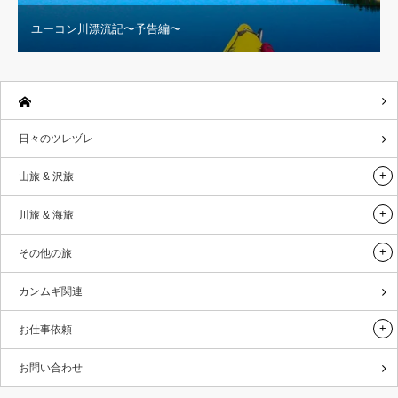
ユーコン川漂流記〜予告編〜
日々のツレヅレ
山旅 & 沢旅
川旅 & 海旅
その他の旅
カンムギ関連
お仕事依頼
お問い合わせ