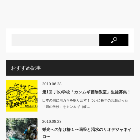
おすすめ記事
2019.06.28
第1回 川の学校「カンムギ冒険教室」生徒募集！
日本の川に川ガキを取り戻す！ついに長年の悲願だった
「川の学校」をカンムギ（岐…
2016.08.23
栄光への架け橋１〜喝采と渇水のリオデジャネイ
ロ〜