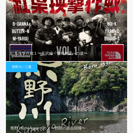
紅葉挟撃作戦１〜岳沢編・快晴奉還への道〜
熊野川／三重
熊野 HomeAgain〜カヌー野郎の原点回帰〜