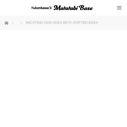
ホーム
B6C97B40-1606-4DEA-B670-353F7BE1EEEA