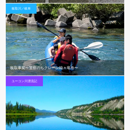
板取川／岐阜
板取事変〜警察のちクレーン時々竜巻〜
ユーコン川漂流記