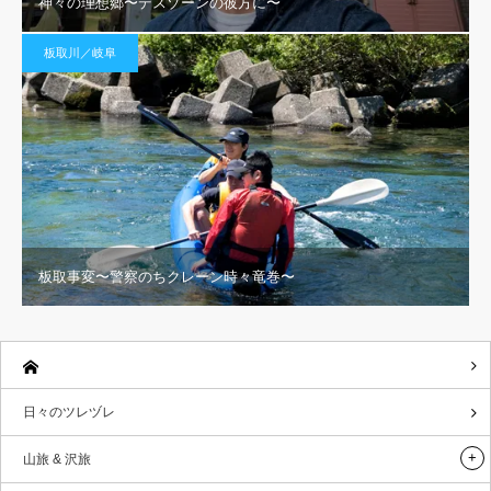
神々の理想郷〜デスゾーンの彼方に〜
板取川／岐阜
板取事変〜警察のちクレーン時々竜巻〜
日々のツレヅレ
山旅 & 沢旅