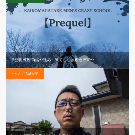
甲斐駒男塾 前編〜進め！果てしなき直進行軍〜
◉ りんころ成長記