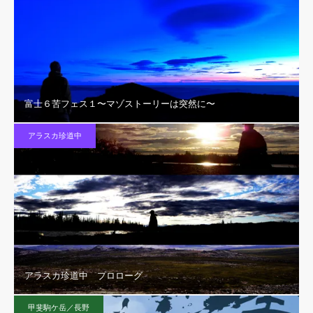
富士６苦フェス１〜マゾストーリーは突然に〜
アラスカ珍道中
アラスカ珍道中 プロローグ
甲斐駒ケ岳／長野