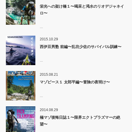
栄光への架け橋１〜喝采と渇水のリオデジャネイ
ロ〜
…
2015.10.29
西伊豆男塾 前編〜乱坊少佐のサバイバル訓練〜
…
2015.08.21
マゾピース１ 太郎平編〜冒険の夜明け〜
…
2014.08.29
極マゾ後悔日誌１〜限界エクトプラズマーの絶
望〜