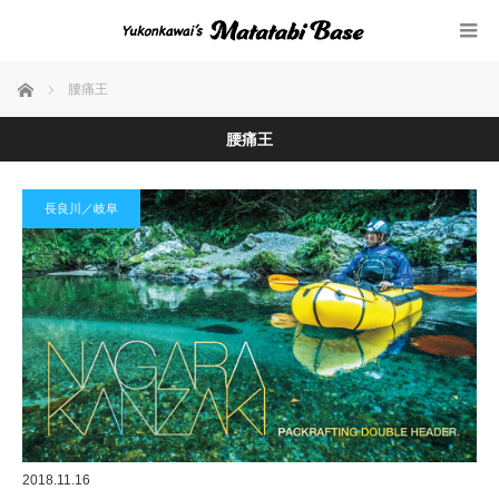
ホーム
腰痛王
腰痛王
長良川／岐阜
2018.11.16